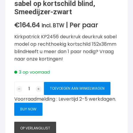
sabel op kortschild blind,
Smeedijzer-zwart
€
164.64
| Per paar
incl. BTW
Kirkpatrick KP2456 deurkruk deurkruk sabel
model op rechthoekig kortschild 152x38mm
blindHeeft u meer dan 1 paar nodig? Vraag
naar onze kortingen!
3 op voorraad
Kirkpatrick
TOEVOEGEN AAN WINKELWAGEN
KP2456
Voorraadmelding : Levertijd 2-5 werkdagen.
Deurklink
sabel
BUY NOW
op
kortschild
blind,
OP VERLANGLIJST