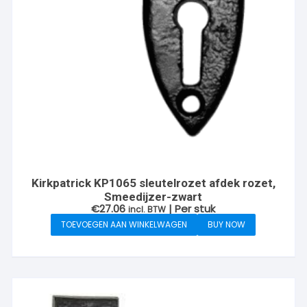
Kirkpatrick KP1065 sleutelrozet afdek rozet,
Smeedijzer-zwart
€
27.06
| Per stuk
incl. BTW
TOEVOEGEN AAN WINKELWAGEN
BUY NOW