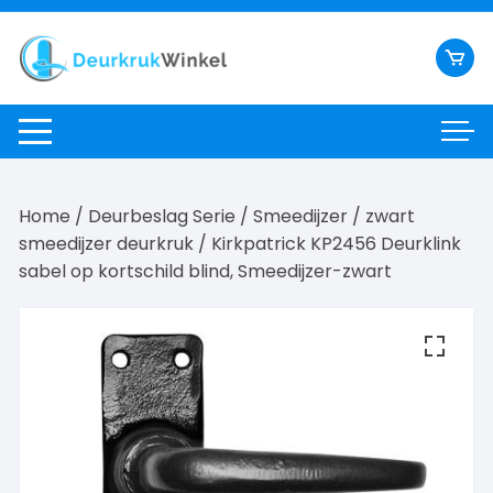
Ga
naar
inhoud
Home
/
Deurbeslag Serie
/
Smeedijzer
/
zwart
smeedijzer deurkruk
/ Kirkpatrick KP2456 Deurklink
sabel op kortschild blind, Smeedijzer-zwart