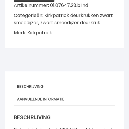
Smeedijzer-
Artikelnummer:
01.07647.28.blind
zwart
Categorieën:
Kirkpatrick deurkrukken zwart
aantal
smeedijzer
,
zwart smeedijzer deurkruk
Merk:
Kirkpatrick
BESCHRIJVING
AANVULLENDE INFORMATIE
BESCHRIJVING