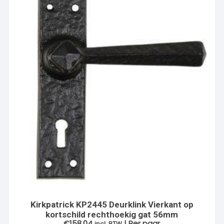
Kirkpatrick KP2445 Deurklink Vierkant op
kortschild rechthoekig gat 56mm
€
158.04
| Per paar
incl. BTW