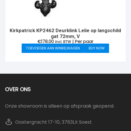
Kirkpatrick KP2462 Deurklink Lelie op langschild
gat 72mm, V
€
178.00
| Per paar
incl. BTW
TOEVOEGEN AAN WINKELWAGEN
BUY NOW
OVER ONS
Onze showroom is alleen op afspraak geopend.
Oostergracht 17-10, 3763LX Soest