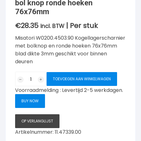
bol knop ronde hoeken
76x76mm
€
28.35
| Per stuk
incl. BTW
Misatori W0200.4503.90 Kogellagerscharnier
met bolknop en ronde hoeken 76x76mm
blad dikte 3mm geschikt voor binnen
deuren
Mi
TOEVOEGEN AAN WINKELWAGEN
Satori
Voorraadmelding : Levertijd 2-5 werkdagen.
Kogellagerscharnier
bol
BUY NOW
knop
ronde
hoeken
OP VERLANGLIJST
76x76mm
Artikelnummer:
11.47339.00
aantal