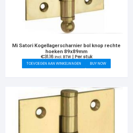
Mi Satori Kogellagerscharnier bol knop rechte
hoeken 89x89mm
€
31.16
| Per stuk
incl. BTW
TOEVOEGEN AAN WINKELWAGEN
BUY NOW