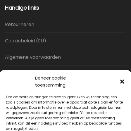
Handige links
Retourneren
Cookiebeleid (EU)
Algemene voorwaarden
Privacy Policy
Beheer cookie
toestemming
Contact
Om de beste ervaringen te bieden, gebruiken wij technologieën
zoals cookies om informatie over je apparaat op te slaan en/of te
raadplegen. Door in te stemmen met deze technologieën kunnen
Uitverkoop
wij gegevens zoals surfgedrag of unieke ID's op deze site
verwerken. Als je geen toestemming geeft of uw toestemming
intrekt, kan dit een nadelige invloed hebben op bepaalde functies
JNF Deurklink gebogen 16mm
en mogelijkheden.