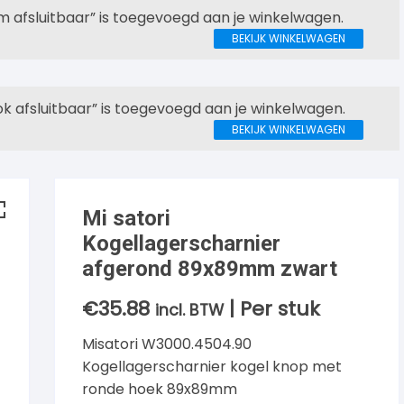
afsluitbaar” is toegevoegd aan je winkelwagen.
BEKIJK WINKELWAGEN
 afsluitbaar” is toegevoegd aan je winkelwagen.
BEKIJK WINKELWAGEN
Mi satori
Kogellagerscharnier
afgerond 89x89mm zwart
€
35.88
| Per stuk
incl. BTW
Misatori W3000.4504.90
Kogellagerscharnier kogel knop met
ronde hoek 89x89mm