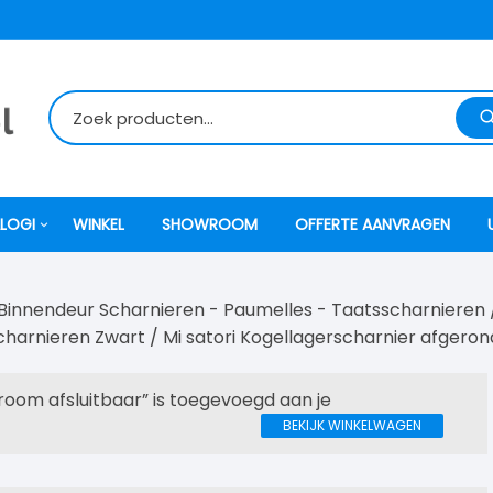
LOGI
WINKEL
SHOWROOM
OFFERTE AANVRAGEN
Binnendeur Scharnieren - Paumelles - Taatsscharnieren
itti
charnieren Zwart
/ Mi satori Kogellagerscharnier afger
atori
om afsluitbaar” is toegevoegd aan je
BEKIJK WINKELWAGEN
ock
o