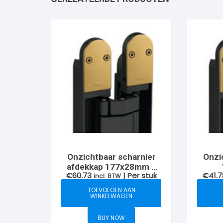
Onzichtbaar scharnier
Onzi
afdekkap 177x28mm 2
€
60.73
| Per stuk
€
41.7
scharnieren tot max
incl. BTW
sch
80KG Titanium Messing
50KG 
TOEVOEGEN AAN
WINKELWAGEN
BUY NOW