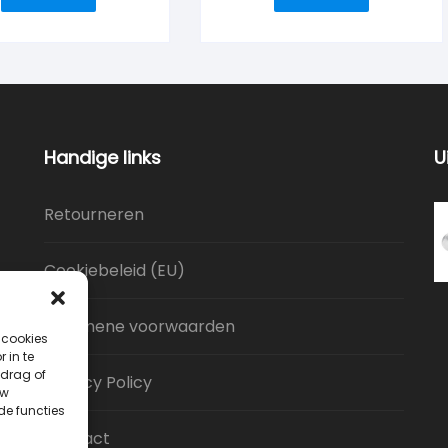
Handige links
U
Retourneren
Cookiebeleid (EU)
Algemene voorwaarden
 cookies
 in te
drag of
Privacy Policy
uw
de functies
Contact