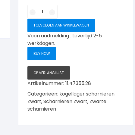
Mi
satori
Kogellagerscharnier
TOEVOEGEN AAN WINKELWAGEN
afgerond
Voorraadmelding : Levertijd 2-5
89x89mm
werkdagen.
zwart
aantal
BUY NOW
OP VERLANGLIJST
Artikelnummer:
11.47355.28
Categorieën:
kogellager scharnieren
Zwart
,
Scharnieren Zwart
,
Zwarte
scharnieren