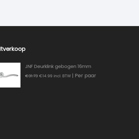
itverkoop
JNF Deurklink gebogen 16mm
Oorspronkelijke
Huidige
| Per paar
€
31.73
€
14.99
incl. BTW
prijs
prijs
was:
is:
€31.73.
€14.99.