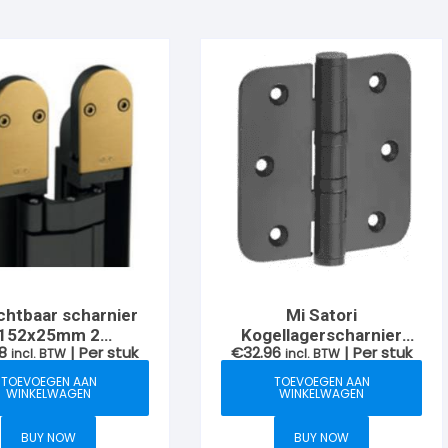
chtbaar scharnier
Mi Satori
152x25mm 2
Kogellagerscharnier
8
| Per stuk
€
32.96
| Per stuk
arnieren tot max
incl. BTW
platte knop en ronde
incl. BTW
Titanium Messing
hoek 76x76mm
TOEVOEGEN AAN
TOEVOEGEN AAN
WINKELWAGEN
WINKELWAGEN
BUY NOW
BUY NOW