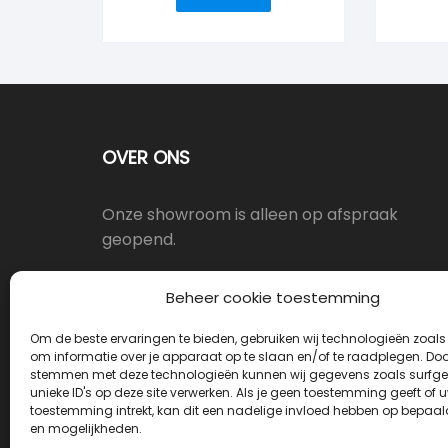
OVER ONS
Onze showroom is alleen op afspraak
geopend.
Oostergracht 17-10, 3763LX Soest
Beheer cookie toestemming
Om de beste ervaringen te bieden, gebruiken wij technologieën zoals
info@deurkrukwinkel.nl
om informatie over je apparaat op te slaan en/of te raadplegen. Door
stemmen met deze technologieën kunnen wij gegevens zoals surfge
unieke ID's op deze site verwerken. Als je geen toestemming geeft of 
Maandag - Vrijdag 08:30 - 17:30
toestemming intrekt, kan dit een nadelige invloed hebben op bepaal
en mogelijkheden.