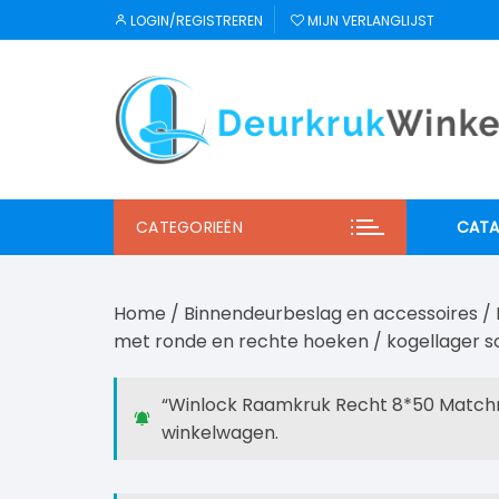
Ga
LOGIN/REGISTREREN
MIJN VERLANGLIJST
naar
inhoud
CATEGORIEËN
CATA
JNF
Home
/
Binnendeurbeslag en accessoires
/
Regu
met ronde en rechte hoeken
/
kogellager s
Mi S
“Winlock Raamkruk Recht 8*50 Matchro
winkelwagen.
Winl
Hab