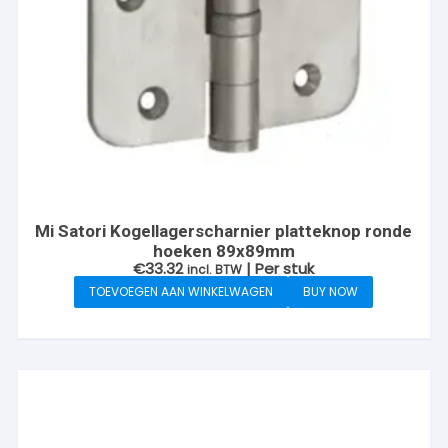
Mi Satori Kogellagerscharnier platteknop ronde
hoeken 89x89mm
€
33.32
| Per stuk
incl. BTW
TOEVOEGEN AAN WINKELWAGEN
BUY NOW