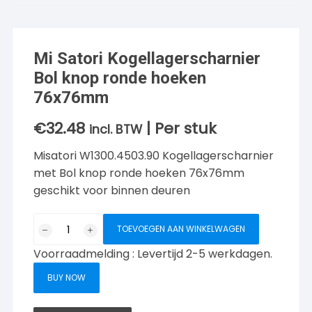
Mi Satori Kogellagerscharnier
Bol knop ronde hoeken
76x76mm
€
32.48
| Per stuk
incl. BTW
Misatori W1300.4503.90 Kogellagerscharnier
met Bol knop ronde hoeken 76x76mm
geschikt voor binnen deuren
Mi
TOEVOEGEN AAN WINKELWAGEN
Satori
Voorraadmelding : Levertijd 2-5 werkdagen.
Kogellagerscharnier
Bol
BUY NOW
knop
ronde