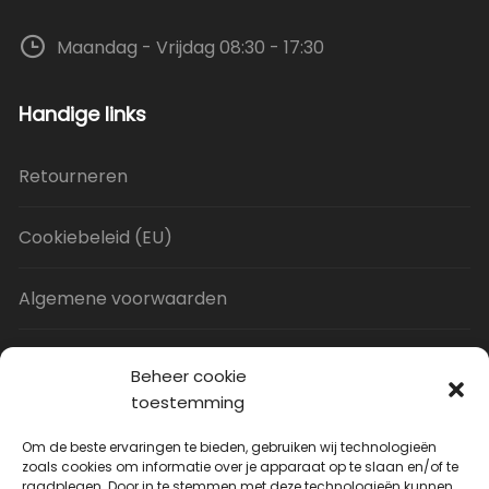
Maandag - Vrijdag 08:30 - 17:30
Handige links
Retourneren
Cookiebeleid (EU)
Algemene voorwaarden
Privacy Policy
Beheer cookie
toestemming
Contact
Om de beste ervaringen te bieden, gebruiken wij technologieën
zoals cookies om informatie over je apparaat op te slaan en/of te
raadplegen. Door in te stemmen met deze technologieën kunnen