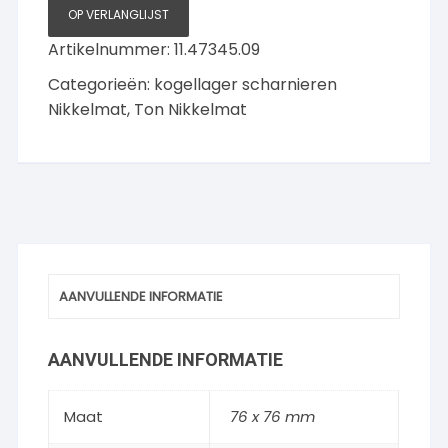
hoeken
OP VERLANGLIJST
76x76mm
Artikelnummer:
11.47345.09
aantal
Categorieën:
kogellager scharnieren
Nikkelmat
,
Ton Nikkelmat
AANVULLENDE INFORMATIE
AANVULLENDE INFORMATIE
Maat
76 x 76 mm