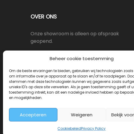
OVER ONS
Onze showroom is alleen op afspraak
geopend.
Oostergracht 17-10, 3763LX Soest
Beheer cookie toestemming
Om de beste ervaringen te bieden, gebruiken wij technologieën zoals
info@deurkrukwinkel.nl
om informatie over je apparaat op te slaan en/of te raadplegen. Door
stemmen met deze technologieën kunnen wij gegevens zoals surfge
unieke ID's op deze site verwerken. Als je geen toestemming geeft of 
Maandag - Vrijdag 08:30 - 17:30
toestemming intrekt, kan dit een nadelige invloed hebben op bepaal
en mogelijkheden.
Accepteren
Weigeren
Bekijk voo
Deurkrukwinkel.nl is onderdeel van Deurbes
Cookiebeleid
Privacy Policy