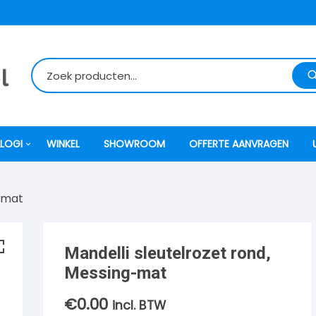
LOGI
WINKEL
SHOWROOM
OFFERTE AANVRAGEN
g-mat
itti
atori
Mandelli sleutelrozet rond,
Messing-mat
ock
€
0.00
incl. BTW
o