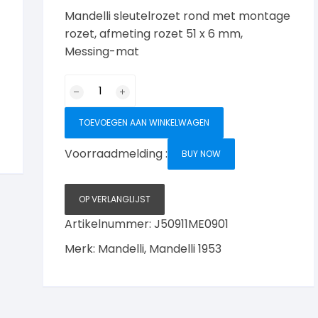
Mandelli sleutelrozet rond met montage
rozet, afmeting rozet 51 x 6 mm,
Messing-mat
Mandelli
sleutelrozet
rond,
TOEVOEGEN AAN WINKELWAGEN
Messing-
mat
Voorraadmelding :
BUY NOW
aantal
OP VERLANGLIJST
Artikelnummer:
J50911ME0901
Merk:
Mandelli
,
Mandelli 1953