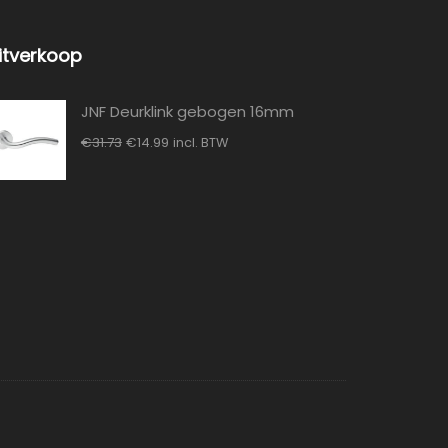
itverkoop
JNF Deurklink gebogen 16mm
Oorspronkelijke
Huidige
€
31.73
€
14.99
incl. BTW
prijs
prijs
was:
is:
€31.73.
€14.99.