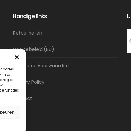
Handige links
U
Retourneren
Cookiebeleid (EU)
Algemene voorwaarden
 cookies
 in te
drag of
Privacy Policy
uw
de functies
Contact
rkeuren
lagGigant