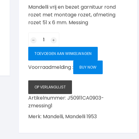
Mandelli vrij en bezet garnituur rond
rozet met montage rozet, afmeting
rozet 51 x 6 mm. Messing
Mandelli
vrij
en
TOEVOEGEN AAN WINKELWAGEN
bezet
garnituur
Voorraadmelding :
BUY NOW
rond,
Messing
OP VERLANGLIJST
aantal
Artikelnummer:
J50911CA0903-
zmessing1
Merk:
Mandelli
,
Mandelli 1953