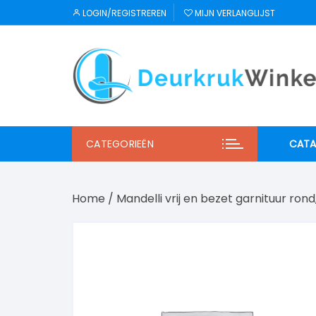
Ga
LOGIN/REGISTREREN
MIJN VERLANGLIJST
naar
inhoud
CATEGORIEËN
CATA
JNF
Home
/ Mandelli vrij en bezet garnituur rond
Regu
Mi S
Winl
Hab