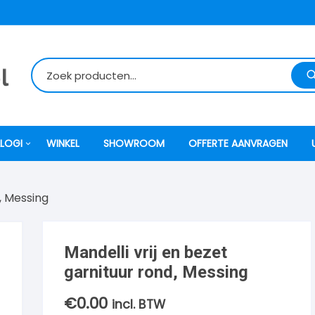
LOGI
WINKEL
SHOWROOM
OFFERTE AANVRAGEN
, Messing
itti
atori
Mandelli vrij en bezet
garnituur rond, Messing
ock
€
0.00
incl. BTW
o