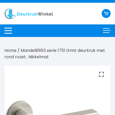
Ga
naar
inhoud
Home
/ Mandelli1953 serie 1751 Grint deurkruk met
rond rozet , Nikkelmat