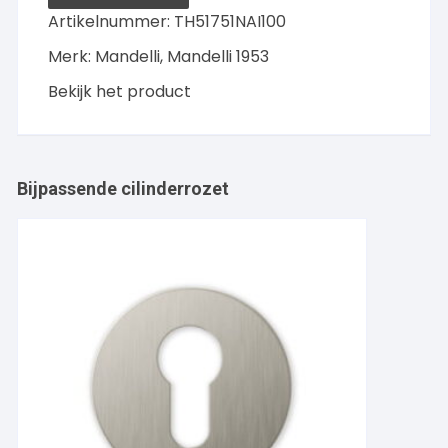
rond
Artikelnummer:
TH51751NAI100
rozet
Merk:
Mandelli
,
Mandelli 1953
,
Nikkelmat
Bekijk het product
aantal
Bijpassende cilinderrozet