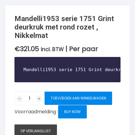
Mandelli1953 serie 1751 Grint
deurkruk met rond rozet ,
Nikkelmat
€
321.05
| Per paar
incl. BTW
Mandelli1953 serie 1751 Grint deurkruk me
Mandelli1953
TOEVOEGEN AAN WINKELWAGEN
serie
1751
Voorraadmelding :
BUY NOW
Grint
deurkruk
met
OP VERLANGLIJST