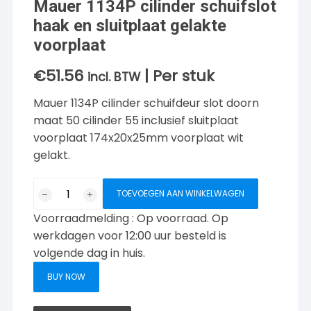
Mauer 1134P cilinder schuifslot
haak en sluitplaat gelakte
voorplaat
€
51.56
| Per stuk
incl. BTW
Mauer 1134P cilinder schuifdeur slot doorn
maat 50 cilinder 55 inclusief sluitplaat
voorplaat 174x20x25mm voorplaat wit
gelakt.
Mauer
TOEVOEGEN AAN WINKELWAGEN
1134P
Voorraadmelding : Op voorraad. Op
cilinder
schuifslot
werkdagen voor 12:00 uur besteld is
haak
volgende dag in huis.
en
BUY NOW
sluitplaat
gelakte