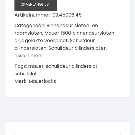
voorplaat
OP VERLANGLIJST
aantal
Artikelnummer:
09.45006.45
Categorieën:
Binnendeur sloten-en
raamsloten
,
Mauer 1500 binnendeursloten
grijs gelakte voorplaat
,
Schuifdeur
cilindersloten
,
Schuifdeur cilindersloten
assortiment
Tags:
mauer
,
schuifdeur cilinderslot
,
schuifslot
Merk:
Mauerlocks