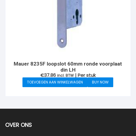
Mauer 8235F loopslot 60mm ronde voorplaat
din LH
€
37.86
| Per stuk
incl. BTW
TOEVOEGEN AAN WINKELWAGEN
BUY NOW
OVER ONS