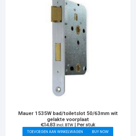
Mauer 1535W bad/toiletslot 50/63mm wit
gelakte voorplaat
€
14.83
| Per stuk
incl. BTW
TOEVOEGEN AAN WINKELWAGEN
BUY NOW