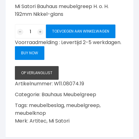
Mi Satori Bauhaus meubelgreep H. o. H.
192mm Nikkel-glans
Mi
TOEVOEGEN AAN WINKELWAGEN
Satori
Voorraadmelding : Levertijd 2-5 werkdagen.
serie
Bauhaus
BUY NOW
meubelgreep
Nikkel-
glans:
OP VERLANGLIJST
192mm
Artikelnummer:
W11.08074.19
aantal
Categorie:
Bauhaus Meubelgreep
Tags:
meubelbeslag
,
meubelgreep
,
meubelknop
Merk:
Artitec
,
Mi Satori