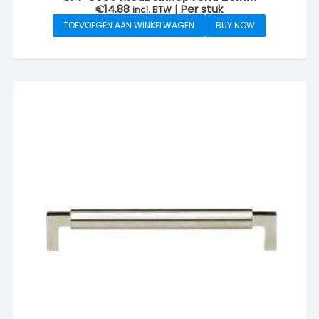
€
14.88
| Per stuk
incl. BTW
TOEVOEGEN AAN WINKELWAGEN
BUY NOW