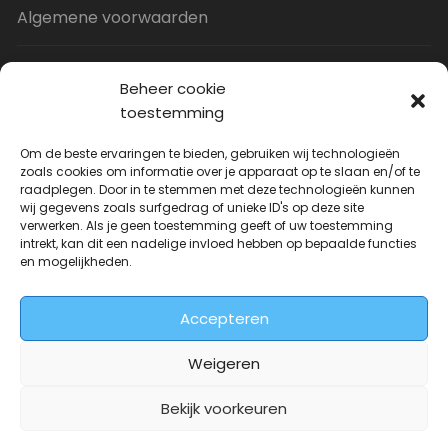
Algemene voorwaarden
Privacy Policy
Beheer cookie
toestemming
Contact
Om de beste ervaringen te bieden, gebruiken wij technologieën
zoals cookies om informatie over je apparaat op te slaan en/of te
raadplegen. Door in te stemmen met deze technologieën kunnen
Uitverkoop
wij gegevens zoals surfgedrag of unieke ID's op deze site
verwerken. Als je geen toestemming geeft of uw toestemming
intrekt, kan dit een nadelige invloed hebben op bepaalde functies
JNF Deurklink gebogen 16mm
en mogelijkheden.
Oorspronkelijke
Huidige
| Per paar
€
31.73
€
14.99
incl. BTW
prijs
prijs
Accepteren
was:
is:
€31.73.
€14.99.
Weigeren
Bekijk voorkeuren
Deurkrukwinkel.nl is onderdeel van