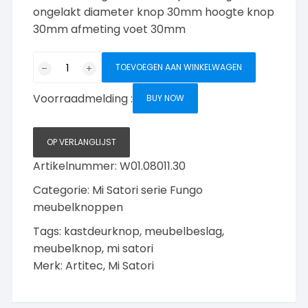
ongelakt diameter knop 30mm hoogte knop
30mm afmeting voet 30mm
Mi
TOEVOEGEN AAN WINKELWAGEN
Satori
Fungo
Voorraadmelding :
BUY NOW
Meubelknop
Messing
ongelakt
OP VERLANGLIJST
30mm
Artikelnummer:
W01.08011.30
aantal
Categorie:
Mi Satori serie Fungo
meubelknoppen
Tags:
kastdeurknop
,
meubelbeslag
,
meubelknop
,
mi satori
Merk:
Artitec
,
Mi Satori