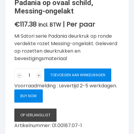
Padania op ovaal schild,
Messing-ongelakt
€
117.38
| Per paar
incl. BTW
Mi Satori serie Padania deurkruk op ronde
verdekte rozet Messing-ongelakt. Geleverd
op rozetten deurkrukken en
bevestigingsmateriaal
Mi
TOEVOEGEN AAN WINKELWAGEN
Satori
Voorraadmelding : Levertijd 2-5 werkdagen.
deurkruk
serie
BUY NOW
Padania
op
ovaal
OP VERLANGLIJST
schild,
Artikelnummer:
01.00187.07-1
Messing-