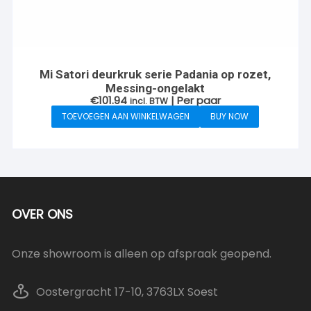
Mi Satori deurkruk serie Padania op rozet,
Messing-ongelakt
€
101.94
| Per paar
incl. BTW
TOEVOEGEN AAN WINKELWAGEN
BUY NOW
OVER ONS
Onze showroom is alleen op afspraak geopend.
Oostergracht 17-10, 3763LX Soest