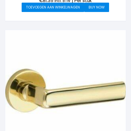
€
81.35
| Per stuk
incl. BTW
TOEVOEGEN AAN WINKELWAGEN
BUY NOW