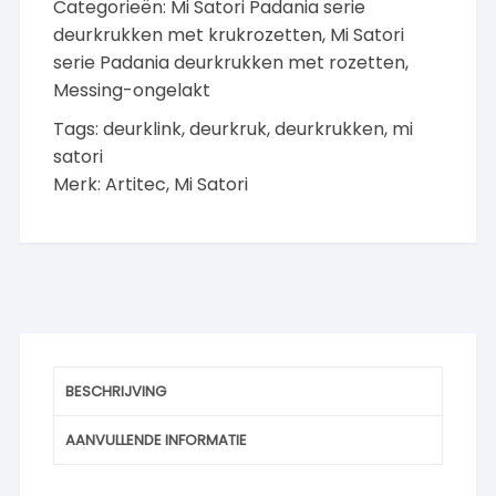
Categorieën:
Mi Satori Padania serie
ongelakt
aantal
deurkrukken met krukrozetten
,
Mi Satori
serie Padania deurkrukken met rozetten,
Messing-ongelakt
Tags:
deurklink
,
deurkruk
,
deurkrukken
,
mi
satori
Merk:
Artitec
,
Mi Satori
BESCHRIJVING
AANVULLENDE INFORMATIE