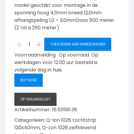
model geschikt voor montage in de
sponning hoog 4,0mm breed 12,0mm
afhangspeling 1,0 – 3,0mmDoos 500 meter
(2 rol a 250 meter)
Q-
TOEVOEGEN AAN WINKELWAGEN
lon
Voorraadmelding : Op voorraad. Op
1026
tochtstrip
werkdagen voor 12:00 uur besteld is
zelfklevend
volgende dag in huis.
500
BUY NOW
meter
wit
aantal
OP VERLANGLIJST
Artikelnummer:
16.53581.36
Categorieën:
Q-lon 1026 tochtstrip
120x40mm
,
Q-Lon 1026 zelfklevend