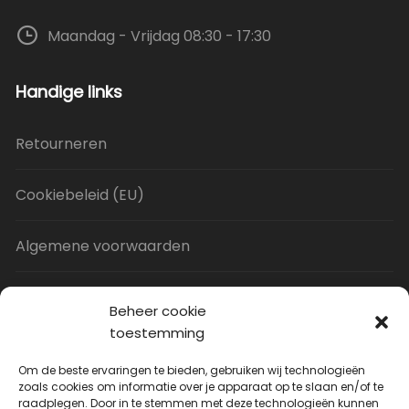
Maandag - Vrijdag 08:30 - 17:30
Handige links
Retourneren
Cookiebeleid (EU)
Algemene voorwaarden
Privacy Policy
Beheer cookie
toestemming
Contact
Om de beste ervaringen te bieden, gebruiken wij technologieën
zoals cookies om informatie over je apparaat op te slaan en/of te
raadplegen. Door in te stemmen met deze technologieën kunnen
Uitverkoop