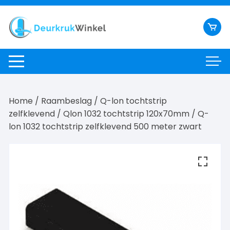
Ga
naar
inhoud
Home
/
Raambeslag
/
Q-lon tochtstrip
zelfklevend
/
Qlon 1032 tochtstrip 120x70mm
/ Q-
lon 1032 tochtstrip zelfklevend 500 meter zwart