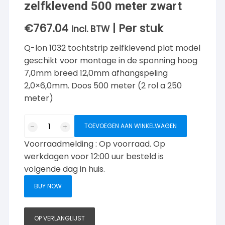
zelfklevend 500 meter zwart
€
767.04
| Per stuk
incl. BTW
Q-lon 1032 tochtstrip zelfklevend plat model
geschikt voor montage in de sponning hoog
7,0mm breed 12,0mm afhangspeling
2,0×6,0mm. Doos 500 meter (2 rol a 250
meter)
Q-
TOEVOEGEN AAN WINKELWAGEN
lon
Voorraadmelding : Op voorraad. Op
1032
tochtstrip
werkdagen voor 12:00 uur besteld is
zelfklevend
volgende dag in huis.
500
BUY NOW
meter
zwart
aantal
OP VERLANGLIJST