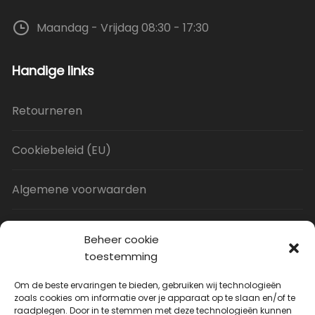
Maandag - Vrijdag 08:30 - 17:30
Handige links
Retourneren
Cookiebeleid (EU)
Algemene voorwaarden
Privacy Policy
Beheer cookie
toestemming
Contact
Om de beste ervaringen te bieden, gebruiken wij technologieën
zoals cookies om informatie over je apparaat op te slaan en/of te
raadplegen. Door in te stemmen met deze technologieën kunnen
Uitverkoop