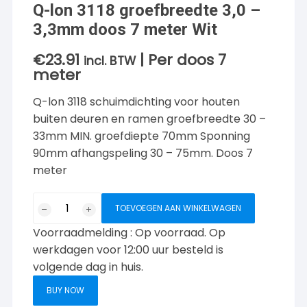
Q-lon 3118 groefbreedte 3,0 –
3,3mm doos 7 meter Wit
€
23.91
| Per doos 7
incl. BTW
meter
Q-lon 3118 schuimdichting voor houten
buiten deuren en ramen groefbreedte 30 –
33mm MIN. groefdiepte 70mm Sponning
90mm afhangspeling 30 – 75mm. Doos 7
meter
Q-
TOEVOEGEN AAN WINKELWAGEN
lon
Voorraadmelding : Op voorraad. Op
3118
groefbreedte
werkdagen voor 12:00 uur besteld is
3,0
volgende dag in huis.
-
BUY NOW
3,3mm