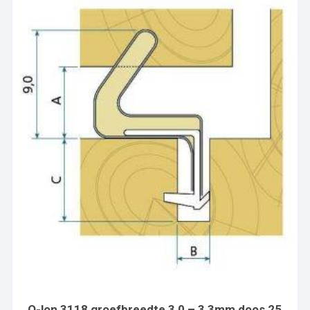
Q-lon 3118 groefbreedte 3,0 – 3,3mm doos 25