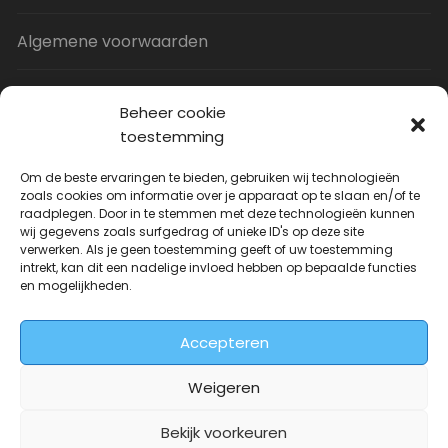
Algemene voorwaarden
Privacy Policy
Beheer cookie
toestemming
Contact
Om de beste ervaringen te bieden, gebruiken wij technologieën
zoals cookies om informatie over je apparaat op te slaan en/of te
raadplegen. Door in te stemmen met deze technologieën kunnen
Uitverkoop
wij gegevens zoals surfgedrag of unieke ID's op deze site
verwerken. Als je geen toestemming geeft of uw toestemming
intrekt, kan dit een nadelige invloed hebben op bepaalde functies
JNF Deurklink gebogen 16mm
en mogelijkheden.
Oorspronkelijke
Huidige
| Per paar
€
31.73
€
14.99
incl. BTW
prijs
prijs
Accepteren
was:
is:
€31.73.
€14.99.
Weigeren
Bekijk voorkeuren
Deurkrukwinkel.nl is onderdeel van