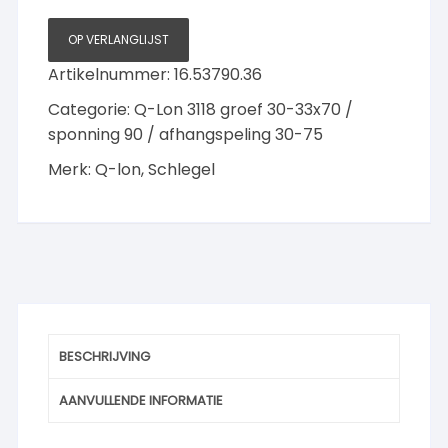
doos
7
OP VERLANGLIJST
meter
Artikelnummer:
16.53790.36
Wit
aantal
Categorie:
Q-Lon 3118 groef 30-33x70 /
sponning 90 / afhangspeling 30-75
Merk:
Q-lon
,
Schlegel
BESCHRIJVING
AANVULLENDE INFORMATIE