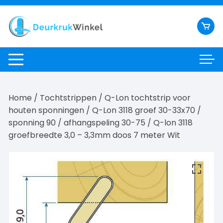
Ga
naar
inhoud
Home
/
Tochtstrippen
/
Q-Lon tochtstrip voor
houten sponningen
/
Q-Lon 3118 groef 30-33x70 /
sponning 90 / afhangspeling 30-75
/ Q-lon 3118
groefbreedte 3,0 – 3,3mm doos 7 meter Wit