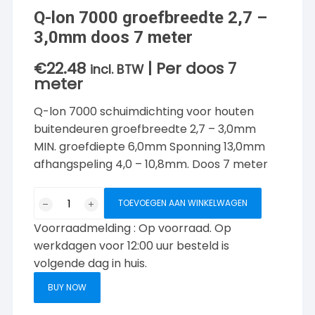
Q-lon 7000 groefbreedte 2,7 –
3,0mm doos 7 meter
€
22.48
| Per doos 7
incl. BTW
meter
Q-lon 7000 schuimdichting voor houten
buitendeuren groefbreedte 2,7 – 3,0mm
MIN. groefdiepte 6,0mm Sponning 13,0mm
afhangspeling 4,0 – 10,8mm. Doos 7 meter
Q-
TOEVOEGEN AAN WINKELWAGEN
lon
Voorraadmelding : Op voorraad. Op
7000
groefbreedte
werkdagen voor 12:00 uur besteld is
2,7
volgende dag in huis.
-
BUY NOW
3,0mm
doos