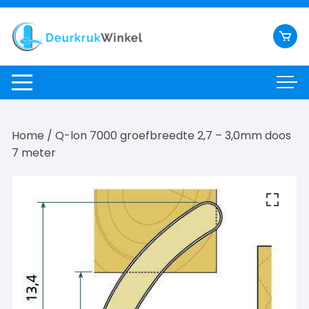
Ga
naar
inhoud
Home
/ Q-lon 7000 groefbreedte 2,7 – 3,0mm doos
7 meter