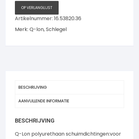
7
OP VERLANGLIJST
meter
Artikelnummer:
16.53820.36
aantal
Merk:
Q-lon
,
Schlegel
BESCHRIJVING
AANVULLENDE INFORMATIE
BESCHRIJVING
Q-Lon polyurethaan schuimdichtingen:voor