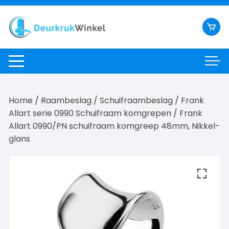
Ga
naar
inhoud
Home
/
Raambeslag
/
Schuifraambeslag
/
Frank
Allart serie 0990 Schuifraam komgrepen
/ Frank
Allart 0990/PN schuifraam komgreep 48mm, Nikkel-
glans