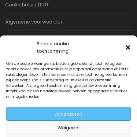
Cookiebeleid (EU)
Algemene voorwaarden
Privacy Policy
Beheer cookie
toestemming
Contact
Om de beste ervaringen te bieden, gebruiken wij technologieën
zoals cookies om informatie over je apparaat op te slaan en/of te
raadplegen. Door in te stemmen met deze technologieën kunnen
Uitverkoop
wij gegevens zoals surfgedrag of unieke ID's op deze site
verwerken. Als je geen toestemming geeft of uw toestemming
intrekt, kan dit een nadelige invloed hebben op bepaalde functies
JNF Deurklink gebogen 16mm
en mogelijkheden.
Oorspronkelijke
Huidige
| Per paar
€
31.73
€
14.99
incl. BTW
prijs
prijs
Accepteren
was:
is:
€31.73.
€14.99.
Weigeren