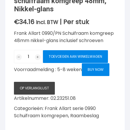
schuifraam komgreep 48mm,
Nikkel-glans
€
34.16
| Per stuk
incl. BTW
Frank Allart 0990/PN Schuifraam komgreep
48mm nikkel-glans inclusief schroeven
Frank
TOEVOEGEN AAN WINKELWAGEN
Allart
0990/PN
Voorraadmelding : 5-8 weken
BUY NOW
schuifraam
komgreep
48mm,
OP VERLANGLIJST
Nikkel-
Artikelnummer:
02.23251.08
glans
Categorieën:
Frank Allart serie 0990
aantal
Schuifraam komgrepen
,
Raambeslag