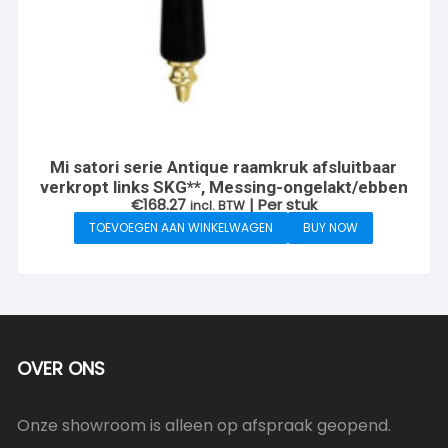
Mi satori serie Antique raamkruk afsluitbaar
verkropt links SKG**, Messing-ongelakt/ebben
€
168.27
| Per stuk
incl. BTW
TOEVOEGEN AAN WINKELWAGEN
BUY NOW
OVER ONS
Onze showroom is alleen op afspraak geopend.