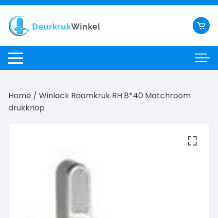
Ga
naar
inhoud
Home
/ Winlock Raamkruk RH 8*40 Matchroom
drukknop