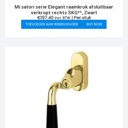
Mi satori serie Elegant raamkruk afsluitbaar
verkropt rechts SKG**, Zwart
€
197.40
| Per stuk
incl. BTW
TOEVOEGEN AAN WINKELWAGEN
BUY NOW