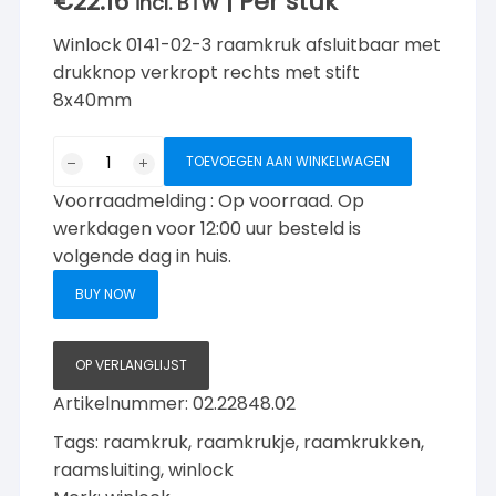
€
22.16
| Per stuk
incl. BTW
Winlock 0141-02-3 raamkruk afsluitbaar met
drukknop verkropt rechts met stift
8x40mm
Winlock
TOEVOEGEN AAN WINKELWAGEN
Raamkruk
Voorraadmelding : Op voorraad. Op
RH
8*40
werkdagen voor 12:00 uur besteld is
Matchroom
volgende dag in huis.
drukknop
BUY NOW
aantal
OP VERLANGLIJST
Artikelnummer:
02.22848.02
Tags:
raamkruk
,
raamkrukje
,
raamkrukken
,
raamsluiting
,
winlock