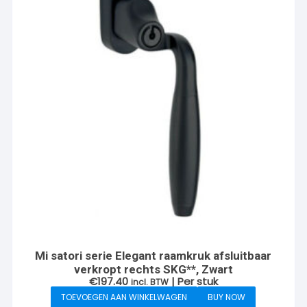
Mi satori serie Elegant raamkruk afsluitbaar
verkropt rechts SKG**, Zwart
€
197.40
| Per stuk
incl. BTW
TOEVOEGEN AAN WINKELWAGEN
BUY NOW