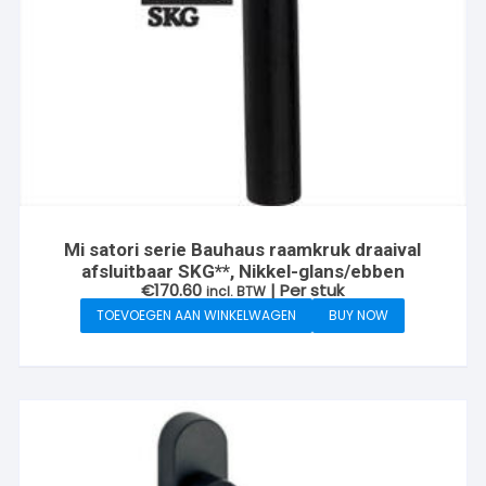
Mi satori serie Bauhaus raamkruk draaival
afsluitbaar SKG**, Nikkel-glans/ebben
€
170.60
| Per stuk
incl. BTW
TOEVOEGEN AAN WINKELWAGEN
BUY NOW