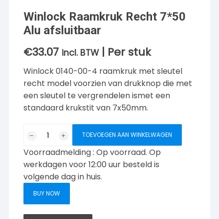
Winlock Raamkruk Recht 7*50
Alu afsluitbaar
€
33.07
| Per stuk
incl. BTW
Winlock 0140-00-4 raamkruk met sleutel
recht model voorzien van drukknop die met
een sleutel te vergrendelen ismet een
standaard krukstit van 7x50mm.
Winlock
TOEVOEGEN AAN WINKELWAGEN
Raamkruk
Voorraadmelding : Op voorraad. Op
Recht
7*50
werkdagen voor 12:00 uur besteld is
Alu
volgende dag in huis.
afsluitbaar
BUY NOW
aantal