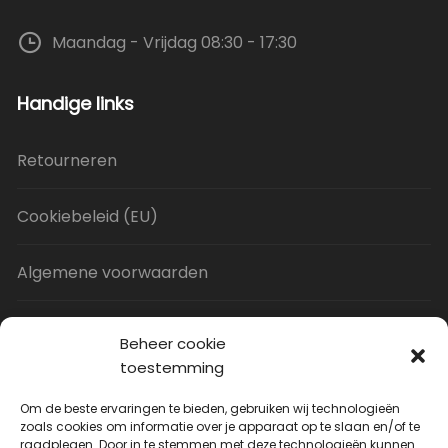
Maandag - Vrijdag 08:30 - 17:30
Handige links
Retourneren
Cookiebeleid (EU)
Algemene voorwaarden
Privacy Policy
Beheer cookie
toestemming
Contact
Om de beste ervaringen te bieden, gebruiken wij technologieën
zoals cookies om informatie over je apparaat op te slaan en/of te
raadplegen. Door in te stemmen met deze technologieën kunnen