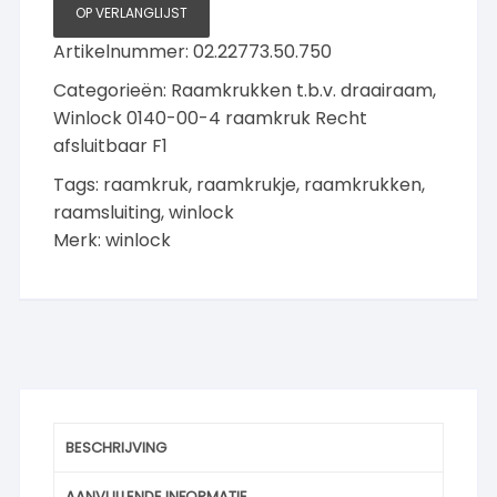
OP VERLANGLIJST
Artikelnummer:
02.22773.50.750
Categorieën:
Raamkrukken t.b.v. draairaam
,
Winlock 0140-00-4 raamkruk Recht
afsluitbaar F1
Tags:
raamkruk
,
raamkrukje
,
raamkrukken
,
raamsluiting
,
winlock
Merk:
winlock
BESCHRIJVING
AANVULLENDE INFORMATIE