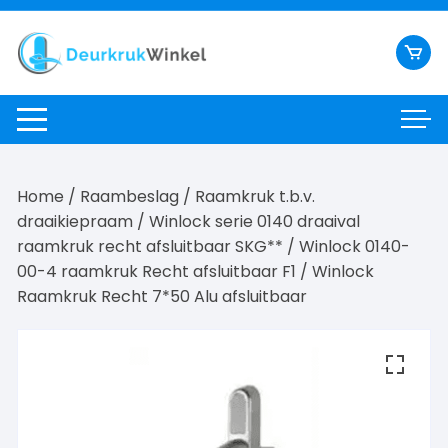
Ga
naar
inhoud
Home
/
Raambeslag
/
Raamkruk t.b.v.
draaikiepraam
/
Winlock serie 0140 draaival
raamkruk recht afsluitbaar SKG**
/
Winlock 0140-
00-4 raamkruk Recht afsluitbaar F1
/ Winlock
Raamkruk Recht 7*50 Alu afsluitbaar