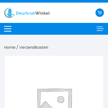
Ga
naar
inhoud
Home
/ Verzendkosten