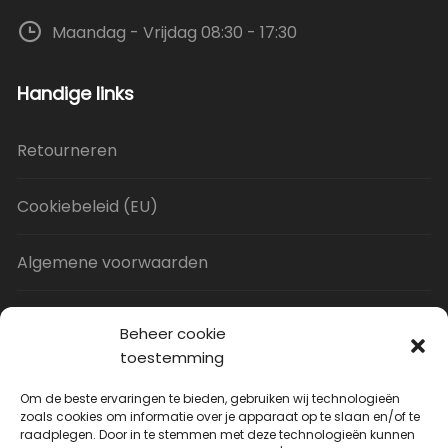
Maandag - Vrijdag 08:30 - 17:30
Handige links
Retourneren
Cookiebeleid (EU)
Algemene voorwaarden
Privacy Policy
Beheer cookie
toestemming
Contact
Om de beste ervaringen te bieden, gebruiken wij technologieën
zoals cookies om informatie over je apparaat op te slaan en/of te
raadplegen. Door in te stemmen met deze technologieën kunnen
Uitverkoop