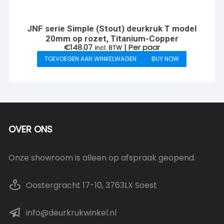
JNF serie Simple (Stout) deurkruk T model
20mm op rozet, Titanium-Copper
€
148.07
| Per paar
incl. BTW
TOEVOEGEN AAN WINKELWAGEN
BUY NOW
OVER ONS
Onze showroom is alleen op afspraak geopend.
Oostergracht 17-10, 3763LX Soest
info@deurkrukwinkel.nl