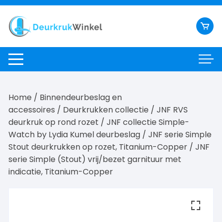
Ga
naar
inhoud
Home
/
Binnendeurbeslag en
accessoires
/
Deurkrukken collectie
/
JNF RVS
deurkruk op rond rozet
/
JNF collectie Simple-
Watch by Lydia Kumel deurbeslag
/
JNF serie Simple
Stout deurkrukken op rozet, Titanium-Copper
/ JNF
serie Simple (Stout) vrij/bezet garnituur met
indicatie, Titanium-Copper