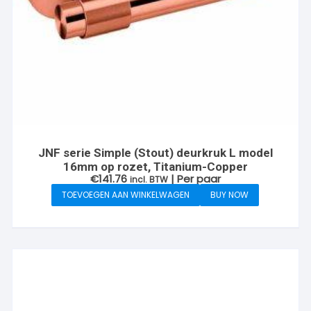
JNF serie Simple (Stout) deurkruk L model
16mm op rozet, Titanium-Copper
€
141.76
| Per paar
incl. BTW
TOEVOEGEN AAN WINKELWAGEN
BUY NOW