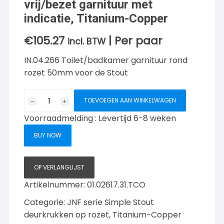
vrij/bezet garnituur met
indicatie, Titanium-Copper
€
105.27
| Per paar
incl. BTW
IN.04.266 Toilet/badkamer garnituur rond
rozet 50mm voor de Stout
JNF
TOEVOEGEN AAN WINKELWAGEN
serie
Voorraadmelding : Levertijd 6-8 weken
Simple
(Stout)
BUY NOW
vrij/bezet
garnituur
met
OP VERLANGLIJST
indicatie,
Artikelnummer:
01.02617.31.TCO
Titanium-
Categorie:
JNF serie Simple Stout
Copper
aantal
deurkrukken op rozet, Titanium-Copper