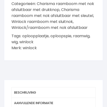
Categorieën:
Charisma raamboom met nok
afsluitbaar met drukknop
,
Charisma
raamboom met nok afsluitbaar met sleutel
,
Winlock raamboom met sluitnok
,
Winlock/raamboom met nok afsluitbaar
Tags:
oploopplaatje
,
oploopspie
,
raamwig
,
wig
,
winlock
Merk:
winlock
BESCHRIJVING
AANVULLENDE INFORMATIE