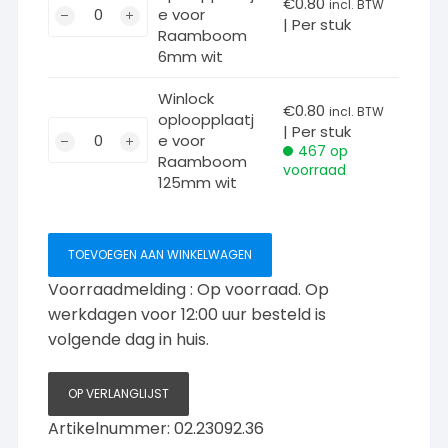
Winlock
€
0.80
incl. BTW
e voor
aantal
| Per stuk
oploopplaatje
Raamboom
voor
6mm wit
Raamboom
6mm
Winlock
€
0.80
incl. BTW
oploopplaatj
wit
Winlock
| Per stuk
e voor
aantal
oploopplaatje
467 op
Raamboom
voorraad
voor
125mm wit
Raamboom
125mm
wit
TOEVOEGEN AAN WINKELWAGEN
aantal
Voorraadmelding : Op voorraad. Op
werkdagen voor 12:00 uur besteld is
volgende dag in huis.
OP VERLANGLIJST
Artikelnummer:
02.23092.36