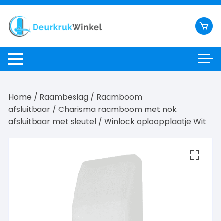
Ga
naar
inhoud
Home
/
Raambeslag
/
Raamboom
afsluitbaar
/
Charisma raamboom met nok
afsluitbaar met sleutel
/ Winlock oploopplaatje Wit