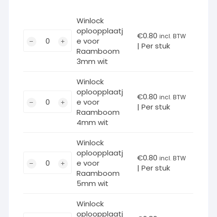
Winlock
oploopplaatj
Winlock
€
0.80
incl. BTW
e voor
| Per stuk
oploopplaatje
Raamboom
voor
3mm wit
Raamboom
3mm
Winlock
oploopplaatj
wit
Winlock
€
0.80
incl. BTW
e voor
aantal
| Per stuk
oploopplaatje
Raamboom
voor
4mm wit
Raamboom
4mm
Winlock
oploopplaatj
wit
Winlock
€
0.80
incl. BTW
e voor
aantal
| Per stuk
oploopplaatje
Raamboom
voor
5mm wit
Raamboom
5mm
Winlock
oploopplaatj
wit