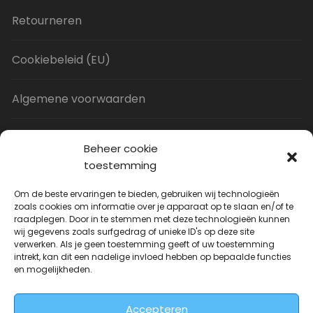
Retourneren
Cookiebeleid (EU)
Algemene voorwaarden
Privacy Policy
Beheer cookie
toestemming
Contact
Om de beste ervaringen te bieden, gebruiken wij technologieën
zoals cookies om informatie over je apparaat op te slaan en/of te
raadplegen. Door in te stemmen met deze technologieën kunnen
Uitverkoop
wij gegevens zoals surfgedrag of unieke ID's op deze site
verwerken. Als je geen toestemming geeft of uw toestemming
intrekt, kan dit een nadelige invloed hebben op bepaalde functies
JNF Deurklink gebogen 16mm
en mogelijkheden.
Oorspronkelijke
Huidige
| Per paar
€
31.73
€
14.99
incl. BTW
prijs
prijs
Accepteren