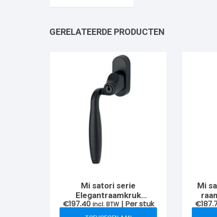
GERELATEERDE PRODUCTEN
Mi satori serie
Mi sa
Elegantraamkruk
raam
€
197.40
| Per stuk
€
187.
afsluitbaar verkropt links
incl. BTW
verk
SKG**, Zwart
Nik