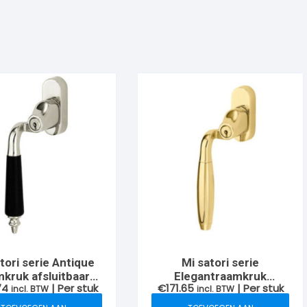
tori serie Antique
Mi satori serie
kruk afsluitbaar
Elegantraamkruk
74
| Per stuk
€
171.65
| Per stuk
ropt links SKG**,
incl. BTW
afsluitbaar verkropt links
incl. BTW
kel-glans/ebben
SKG**, Messing-ongelakt