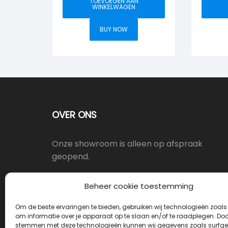
TOEVOEGEN AAN
WINKELWAGEN
BUY NOW
OVER ONS
Onze showroom is alleen op afspraak
geopend.
Oostergracht 17-10, 3763LX Soest
Beheer cookie toestemming
Om de beste ervaringen te bieden, gebruiken wij technologieën zoals
info@deurkrukwinkel.nl
om informatie over je apparaat op te slaan en/of te raadplegen. Door
stemmen met deze technologieën kunnen wij gegevens zoals surfge