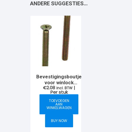
ANDERE SUGGESTIES…
Bevestigingsboutje
voor winlock
€
2.08
|
Raamkruk
incl. BTW
Per stuk
TOEVOEGEN
AAN
WINKELWAGEN
BUY NOW