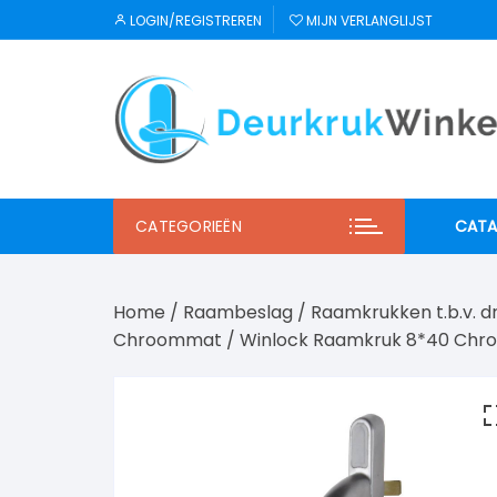
Ga
LOGIN/REGISTREREN
MIJN VERLANGLIJST
naar
inhoud
CATEGORIEËN
CATA
JNF
Home
/
Raambeslag
/
Raamkrukken t.b.v. 
Regu
Chroommat
/ Winlock Raamkruk 8*40 Chro
Mi S
Winl
Hab