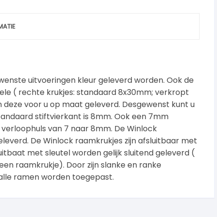
MATIE
wenste uitvoeringen kleur geleverd worden. Ook de
abele ( rechte krukjes: standaard 8x30mm; verkropt
deze voor u op maat geleverd. Desgewenst kunt u
 standaard stiftvierkant is 8mm. Ook een 7mm
ar verloophuls van 7 naar 8mm. De Winlock
eleverd. De Winlock raamkrukjes zijn afsluitbaar met
uitbaat met sleutel worden gelijk sluitend geleverd (
 een raamkrukje). Door zijn slanke en ranke
smalle ramen worden toegepast.