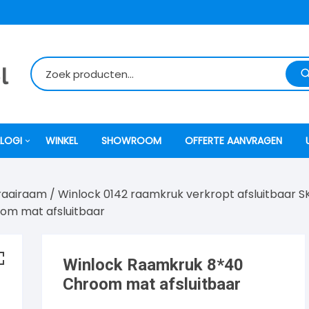
LOGI
WINKEL
SHOWROOM
OFFERTE AANVRAGEN
draairaam
/
Winlock 0142 raamkruk verkropt afsluitbaar S
itti
om mat afsluitbaar
atori
Winlock Raamkruk 8*40
ock
Chroom mat afsluitbaar
o