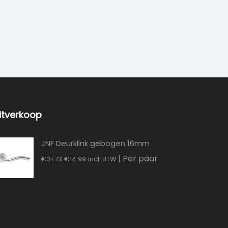
itverkoop
JNF Deurklink gebogen 16mm
Oorspronkelijke
Huidige
| Per paar
€
31.73
€
14.99
incl. BTW
prijs
prijs
was:
is:
€31.73.
€14.99.