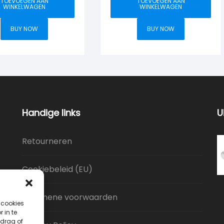
TOEVOEGEN AAN
TOEVOEGEN AAN
WINKELWAGEN
WINKELWAGEN
BUY NOW
BUY NOW
Handige links
U
Retourneren
Cookiebeleid (EU)
Algemene voorwaarden
 cookies
 in te
drag of