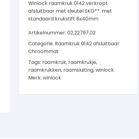
Winlock raamkruk 0142 verkropt
afsluitbaar met sleutel SKG**. met
standaard krukstift 8x40mm
Artikelnummer:
02.22797.02
Categorie:
Raamkruk 0142 afsluitbaar
Chroommat
Tags:
raamkruk
,
raamkrukje
,
raamkrukken
,
raamsluiting
,
winlock
Merk:
winlock