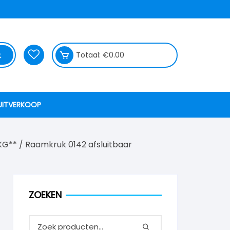
Totaal:
€
0.00
UITVERKOOP
KG**
/
Raamkruk 0142 afsluitbaar
ZOEKEN