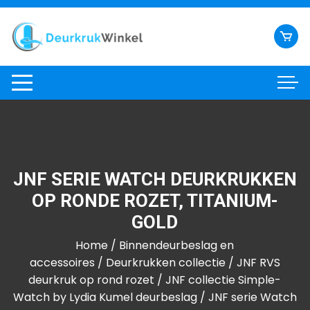
Ga
naar
inhoud
JNF SERIE WATCH DEURKRUKKEN
OP RONDE ROZET, TITANIUM-
GOLD
Home
/
Binnendeurbeslag en
accessoires
/
Deurkrukken collectie
/
JNF RVS
deurkruk op rond rozet
/
JNF collectie Simple-
Watch by Lydia Kumel deurbeslag
/ JNF serie Watch