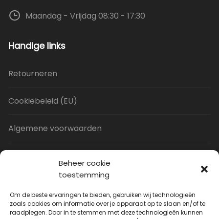
Maandag - Vrijdag 08:30 - 17:30
Handige links
Retourneren
Cookiebeleid (EU)
Algemene voorwaarden
Privacy Policy
Beheer cookie
toestemming
Contact
Om de beste ervaringen te bieden, gebruiken wij technologieën
zoals cookies om informatie over je apparaat op te slaan en/of te
raadplegen. Door in te stemmen met deze technologieën kunnen
Uitverkoop