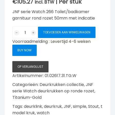
€
105.27
| Per stuk
incl. BTW
JNF serie Watch 266 Toilet/badkamer
garnituur rond rozet 50mm met indicatie
JNF
TOEVOEGEN AAN WINKELWAGEN
serie
Voorraadmelding : Levertijd 4-6 weken
Natur-
Watch
BUY NOW
vrij/bezet
garnituur
met
OP VERLANGLIJST
indicatie,
Artikelnummer:
01.02617.31.TG.W
Titanium-
Categorieën:
Deurkrukken collectie
,
JNF
Gold
aantal
serie Watch deurkrukken op ronde rozet,
Titanium-Gold
Tags:
deurklink
,
deurkruk
,
JNF
,
simple
,
Stout
,
t
model kruk
,
watch