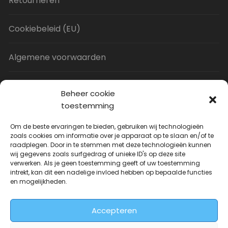
Retourneren
Cookiebeleid (EU)
Algemene voorwaarden
Privacy Policy
Beheer cookie
toestemming
Contact
Om de beste ervaringen te bieden, gebruiken wij technologieën
zoals cookies om informatie over je apparaat op te slaan en/of te
raadplegen. Door in te stemmen met deze technologieën kunnen
Uitverkoop
wij gegevens zoals surfgedrag of unieke ID's op deze site
verwerken. Als je geen toestemming geeft of uw toestemming
intrekt, kan dit een nadelige invloed hebben op bepaalde functies
JNF Deurklink gebogen 16mm
en mogelijkheden.
Oorspronkelijke
Huidige
| Per paar
€
31.73
€
14.99
incl. BTW
prijs
prijs
Accepteren
was:
is:
€31.73.
€14.99.