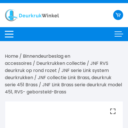
Ga
naar
inhoud
Home
/
Binnendeurbeslag en
accessoires
/
Deurkrukken collectie
/
JNF RVS
deurkruk op rond rozet
/
JNF serie Link system
deurkrukken
/
JNF collectie Link Brass, deurkruk
serie 451 Brass
/ JNF Link Brass serie deurkruk model
451, RVS- geborsteld-Brass