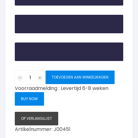
JNF
TOEVOEGEN AAN WINKELWAGEN
Link
Voorraadmelding : Levertijd 6-8 weken
Brass
serie
BUY NOW
deurkruk
model
451,
OP VERLANGLIJST
RVS-
Artikelnummer:
J00451
geborsteld-