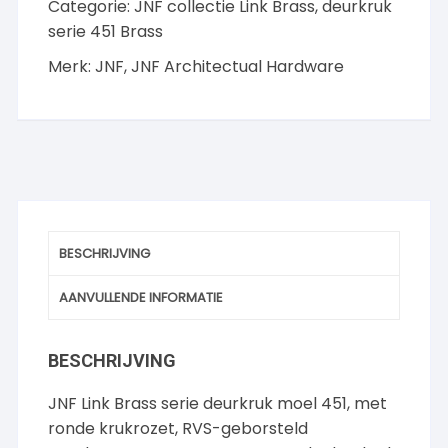
Categorie:
JNF collectie Link Brass, deurkruk
Brass
aantal
serie 451 Brass
Merk:
JNF
,
JNF Architectual Hardware
BESCHRIJVING
AANVULLENDE INFORMATIE
BESCHRIJVING
JNF Link Brass serie deurkruk moel 451, met
ronde krukrozet, RVS-geborsteld