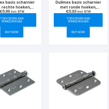
ex basis scharnier
Dulimex basis scharnier
 rechte hoeken,
met ronde hoeken,
€
5.89
€
5.93
6x76mm, RVS
incl. BTW
76x76mm, RVS
incl. BTW
geborsteld
geborsteld
TOEVOEGEN AAN
TOEVOEGEN AAN
WINKELWAGEN
WINKELWAGEN
BUY NOW
BUY NOW