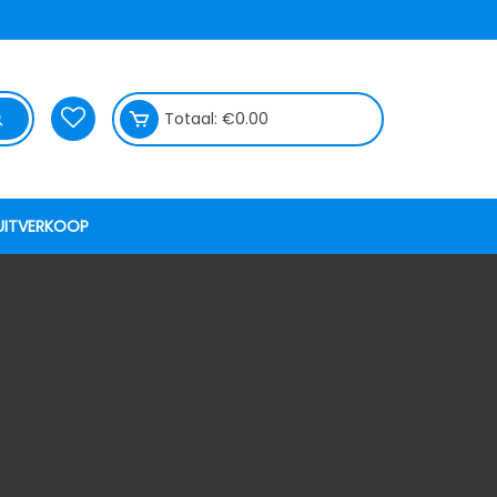
Totaal:
€
0.00
UITVERKOOP