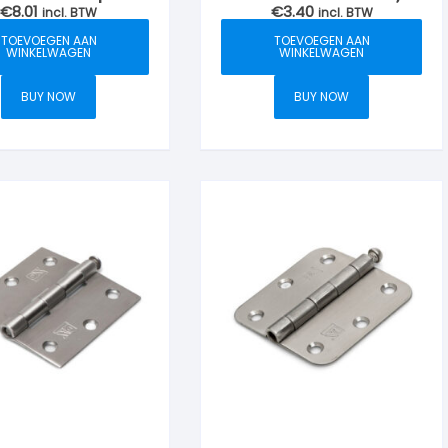
€
8.01
€
3.40
 RVS-geborsteld
incl. BTW
51x51mm, RVS
incl. BTW
geborsteld
TOEVOEGEN AAN
TOEVOEGEN AAN
WINKELWAGEN
WINKELWAGEN
BUY NOW
BUY NOW