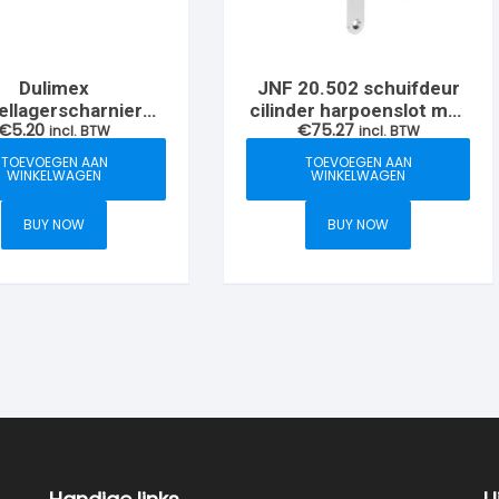
Dulimex
JNF 20.502 schuifdeur
ellagerscharnier
cilinder harpoenslot met
€
5.20
€
75.27
 met ronde
incl. BTW
trekring, Voorplaat RVS-
incl. BTW
n, RVS-geborsteld
geborsteld
TOEVOEGEN AAN
TOEVOEGEN AAN
WINKELWAGEN
WINKELWAGEN
BUY NOW
BUY NOW