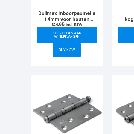
Dulimex Inboorpaumelle
14mm voor houten
kog
€
4.65
kozijn RVS geborsteld
incl. BTW
76x76mm 
hoeke
TOEVOEGEN AAN
WINKELWAGEN
BUY NOW