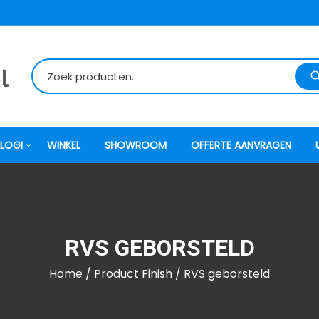
LOGI
WINKEL
SHOWROOM
OFFERTE AANVRAGEN
itti
RVS GEBORSTELD
atori
Home
/ Product Finish / RVS geborsteld
ock
o