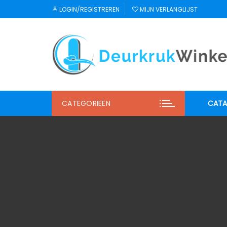
Ga
LOGIN/REGISTREREN
MIJN VERLANGLIJST
naar
inhoud
CATEGORIEËN
CATA
JNF
Regu
Mi S
Winl
Hab