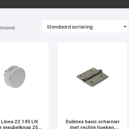
getoond
 Linea 22.145 LN
Dulimex basis scharnier
ie meubelknop 25
met rechte hoeken,