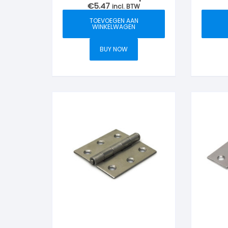
€
5.47
mm, RVS-geborsteld
incl. BTW
mm,
TOEVOEGEN AAN
WINKELWAGEN
BUY NOW