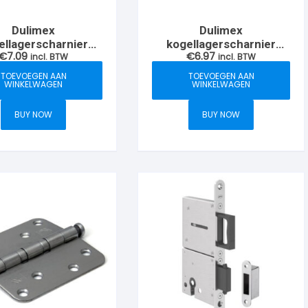
Dulimex
Dulimex
ellagerscharnier
kogellagerscharnier
€
7.09
€
6.97
met rechte
incl. BTW
76x76mm met ronde
incl. BTW
n, RVS-geborsteld
hoeken, RVS-geborsteld
TOEVOEGEN AAN
TOEVOEGEN AAN
WINKELWAGEN
WINKELWAGEN
BUY NOW
BUY NOW