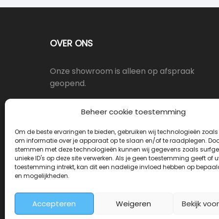
OVER ONS
Onze showroom is alleen op afspraak
geopend.
Oostergracht 17-10, 3763LX Soest
Beheer cookie toestemming
Om de beste ervaringen te bieden, gebruiken wij technologieën zoals
info@deurkrukwinkel.nl
om informatie over je apparaat op te slaan en/of te raadplegen. Door
stemmen met deze technologieën kunnen wij gegevens zoals surfge
unieke ID's op deze site verwerken. Als je geen toestemming geeft of 
Maandag - Vrijdag 08:30 - 17:30
toestemming intrekt, kan dit een nadelige invloed hebben op bepaal
en mogelijkheden.
Accepteren
Weigeren
Bekijk voo