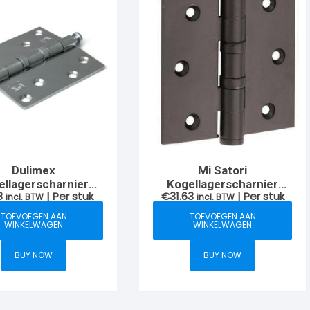
Dulimex
Mi Satori
ellagerscharnier
Kogellagerscharnier
8
| Per stuk
€
31.63
| Per stuk
met rechte
incl. BTW
platte knop en rechte
incl. BTW
eken, verzinkt
hoek 76x76mm
TOEVOEGEN AAN
TOEVOEGEN AAN
WINKELWAGEN
WINKELWAGEN
BUY NOW
BUY NOW