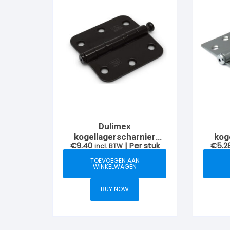
Dulimex
kogellagerscharnier
kog
€
9.40
| Per stuk
€
5.2
76x76mm met ronde
incl. BTW
76x76mm 
hoeken, zwart
ho
TOEVOEGEN AAN
WINKELWAGEN
BUY NOW