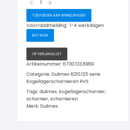
kogellagerscharnier
89x89mm
TOEVOEGEN AAN WINKELWAGEN
met
Voorraadmelding : 1-4 werkdagen
ronde
hoeken,
BUY NOW
RVS-
geborsteld
aantal
OP VERLANGLIJST
Artikelnummer:
6730.133.8989
Categorie:
Dulimex 6210.125 serie
Kogellagerscharnieren RVS
Tags:
dulimex
,
kogellagerscharnier
,
scharnier
,
scharnieren
Merk:
Dulimex