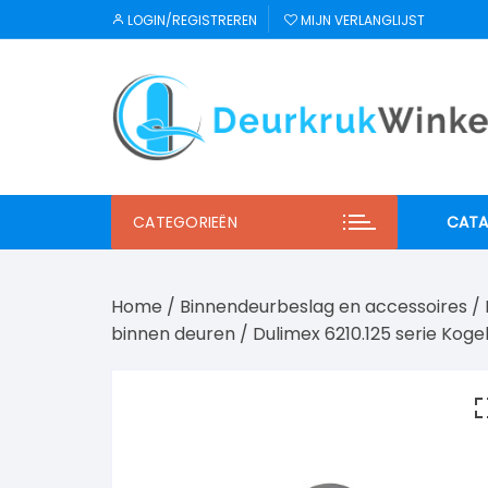
Ga
LOGIN/REGISTREREN
MIJN VERLANGLIJST
naar
inhoud
CATEGORIEËN
CATA
JNF
Home
/
Binnendeurbeslag en accessoires
/
Regu
binnen deuren
/
Dulimex 6210.125 serie Kog
Mi S
Winl
Hab