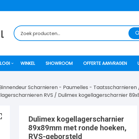
LOGI
WINKEL
SHOWROOM
OFFERTE AANVRAGEN
Binnendeur Scharnieren - Paumelles - Taatsscharnieren
itti
ellagerscharnieren RVS
/ Dulimex kogellagerscharnier 8
atori
Dulimex kogellagerscharnier
ock
89x89mm met ronde hoeken,
RVS-geborsteld
o