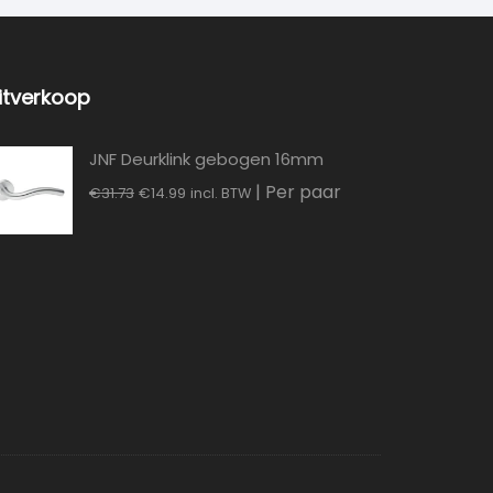
itverkoop
JNF Deurklink gebogen 16mm
Oorspronkelijke
Huidige
| Per paar
€
31.73
€
14.99
incl. BTW
prijs
prijs
was:
is:
€31.73.
€14.99.