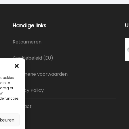
Handige links
U
Retourneren
Cookiebeleid (EU)
Algemene voorwaarden
 cookies
 in te
drag of
Privacy Policy
uw
de functies
Contact
rkeuren