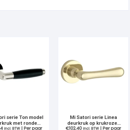
ori serie Ton model
Mi Satori serie Linea
rkruk met ronde
deurkruk op krukrozet
64
| Per paar
€
102.40
| Per paar
kte rozet, Nikkel-
incl. BTW
rond verdekt, Messing-
incl. BTW