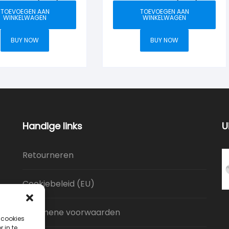
glans/ebben
ongelakt
TOEVOEGEN AAN
TOEVOEGEN AAN
WINKELWAGEN
WINKELWAGEN
BUY NOW
BUY NOW
Handige links
U
Retourneren
Cookiebeleid (EU)
Algemene voorwaarden
 cookies
 in te