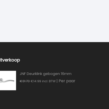
itverkoop
JNF Deurklink gebogen 16mm
Oorspronkelijke
Huidige
| Per paar
€
31.73
€
14.99
incl. BTW
prijs
prijs
was:
is:
€31.73.
€14.99.