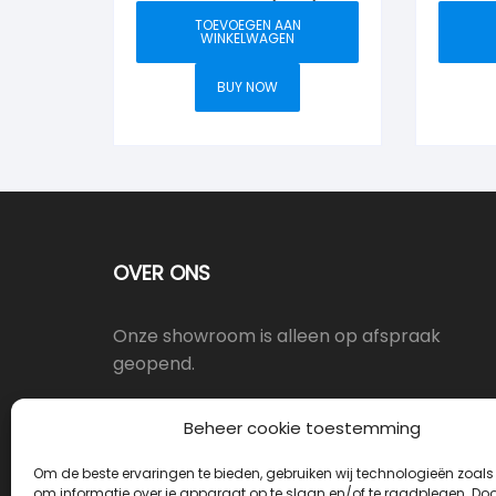
TOEVOEGEN AAN
WINKELWAGEN
BUY NOW
OVER ONS
Onze showroom is alleen op afspraak
geopend.
Oostergracht 17-10, 3763LX Soest
Beheer cookie toestemming
Om de beste ervaringen te bieden, gebruiken wij technologieën zoals
info@deurkrukwinkel.nl
om informatie over je apparaat op te slaan en/of te raadplegen. Door