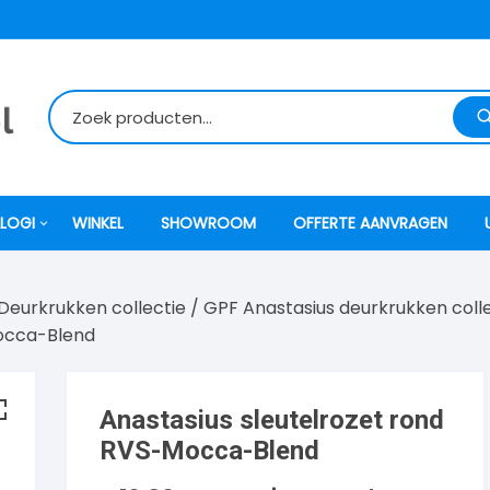
LOGI
WINKEL
SHOWROOM
OFFERTE AANVRAGEN
Deurkrukken collectie
/
GPF Anastasius deurkrukken coll
itti
Mocca-Blend
atori
Anastasius sleutelrozet rond
ock
RVS-Mocca-Blend
o