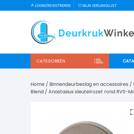
Ga
LOGIN/REGISTREREN
MIJN VERLANGLIJST
naar
inhoud
CATEGORIEËN
CATA
JNF
Home
/
Binnendeurbeslag en accessoires
/
Regu
Blend
/ Anastasius sleutelrozet rond RVS-
Mi S
Winl
Hab