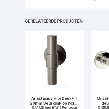
GERELATEERDE PRODUCTEN
Anastasius Hipi Deux+ T
Mi sat
20mm Deurklink op rozet
deu
€
177.31
| Per paar
€
130.
RVS-Mocca-Blend
incl. BTW
verde