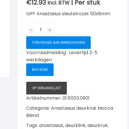
€
12.93
| Per stuk
incl. BTW
GPF Anastasius sleutelrozet 50x8mm
Anastasius
sleutelrozet
rond
TOEVOEGEN AAN WINKELWAGEN
RVS-
Voorraadmelding : Levertijd 2-5
Mocca-
werkdagen.
Blend
aantal
BUY NOW
OP VERLANGLIJST
Artikelnummer:
01.11003.0901
Categorie:
Anastasius deurkruk Mocca
Blend
Tags:
anastasius
,
deurklink
,
deurkruk
,