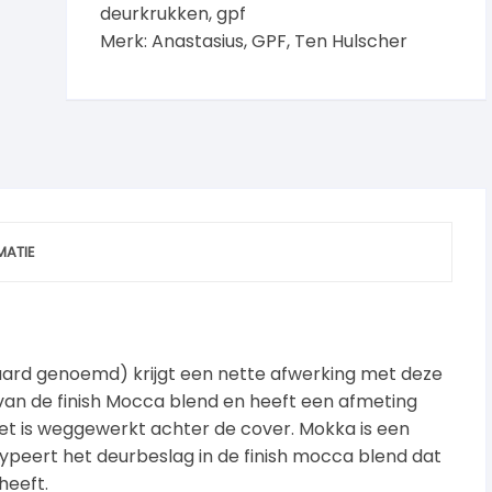
deurkrukken
,
gpf
Merk:
Anastasius
,
GPF
,
Ten Hulscher
MATIE
baard genoemd) krijgt een nette afwerking met deze
n van de finish Mocca blend en heeft een afmeting
t is weggewerkt achter de cover. Mokka is een
ypeert het deurbeslag in de finish mocca blend dat
heeft.