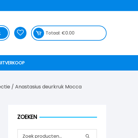
Totaal:
€
0.00
UITVERKOOP
ectie
/
Anastasius deurkruk Mocca
ZOEKEN