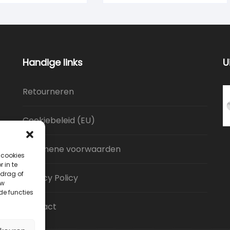
Handige links
U
Retourneren
Cookiebeleid (EU)
Algemene voorwaarden
 cookies
 in te
drag of
Privacy Policy
uw
de functies
Contact