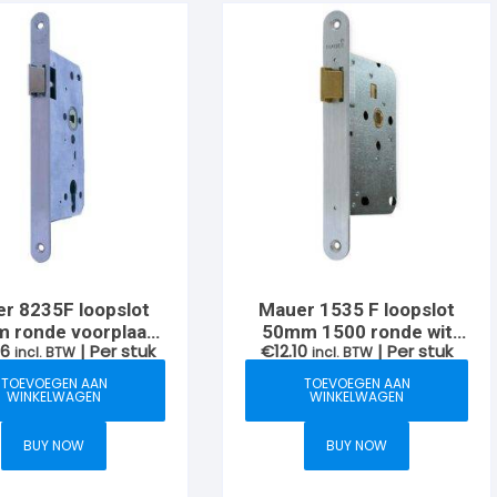
r 8235F loopslot
Mauer 1535 F loopslot
 ronde voorplaat
50mm 1500 ronde wit
86
| Per stuk
€
12.10
| Per stuk
incl. BTW
din LH
gelakte voorplaat
incl. BTW
TOEVOEGEN AAN
TOEVOEGEN AAN
WINKELWAGEN
WINKELWAGEN
BUY NOW
BUY NOW