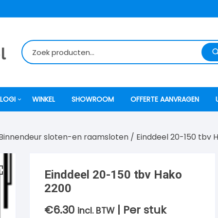
LOGI
WINKEL
SHOWROOM
OFFERTE AANVRAGEN
Binnendeur sloten-en raamsloten
/ Einddeel 20-150 tbv 
itti
atori
Einddeel 20-150 tbv Hako
2200
ock
€
6.30
| Per stuk
incl. BTW
o