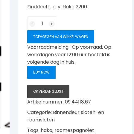
Einddeel t. b. v. Hako 2200
Einddeel
20-
150
TOEVOEGEN AAN WINKELWAGEN
tbv
Voorraadmelding : Op voorraad. Op
Hako
werkdagen voor 12:00 uur besteld is
2200
volgende dag in huis.
aantal
BUY NOW
OP VERLANGLIJST
Artikelnummer:
09.44118.67
Categorie:
Binnendeur sloten-en
raamsloten
Tags:
hako
,
raamespagnolet