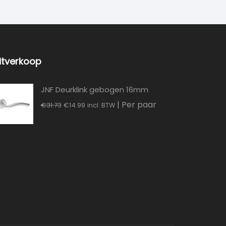
itverkoop
JNF Deurklink gebogen 16mm
Oorspronkelijke
Huidige
| Per paar
€
31.73
€
14.99
incl. BTW
prijs
prijs
was:
is:
€31.73.
€14.99.