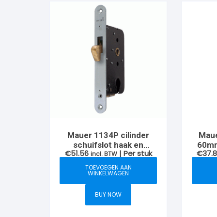
Mauer 1134P cilinder
Maue
schuifslot haak en
60mm
€
51.56
| Per stuk
€
37.
sluitplaat gelakte
incl. BTW
voorplaat
TOEVOEGEN AAN
WINKELWAGEN
BUY NOW