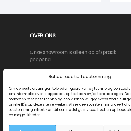
OVER ONS
Onze showroom is alleen op afspraak
geopend.
Oostergracht 17-10, 3763LX Soest
Beheer cookie toestemming
Om de beste ervaringen te bieden, gebruiken wij technologieën zoals
info@deurkrukwinkel.nl
om informatie over je apparaat op te slaan en/of te raadplegen. Door
stemmen met deze technologieën kunnen wij gegevens zoals surfge
unieke ID's op deze site verwerken. Als je geen toestemming geeft of 
Maandag - Vrijdag 08:30 - 17:30
toestemming intrekt, kan dit een nadelige invloed hebben op bepaal
en mogelijkheden.