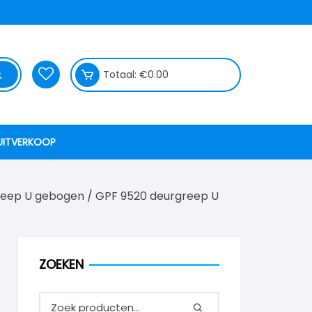
Totaal:
€
0.00
UITVERKOOP
reep U gebogen
/ GPF 9520 deurgreep U
ZOEKEN