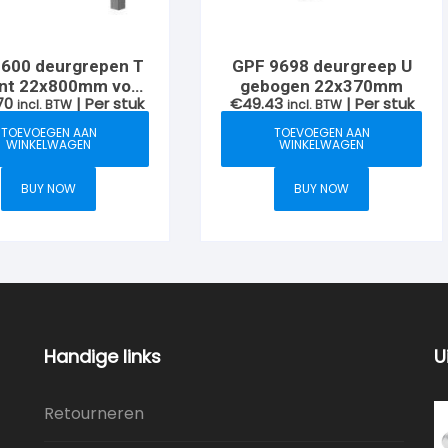
600 deurgrepen T
GPF 9698 deurgreep U
ant 22x800mm voor
gebogen 22x370mm
70
| Per stuk
€
49.43
| Per stuk
eide zijde deur
incl. BTW
incl. BTW
TOEVOEGEN AAN
TOEVOEGEN AAN
WINKELWAGEN
WINKELWAGEN
BUY NOW
BUY NOW
Handige links
U
Retourneren