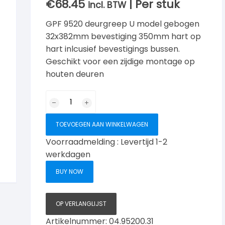
€
68.45
| Per stuk
incl. BTW
GPF 9520 deurgreep U model gebogen
32x382mm bevestiging 350mm hart op
hart inlcusief bevestigings bussen.
Geschikt voor een zijdige montage op
houten deuren
GPF
9520
deurgreep
TOEVOEGEN AAN WINKELWAGEN
U
Voorraadmelding : Levertijd 1-2
gebogen
werkdagen
32x382mm
aantal
BUY NOW
OP VERLANGLIJST
Artikelnummer:
04.95200.31