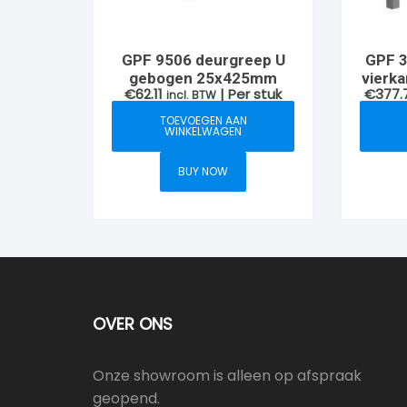
GPF 9506 deurgreep U
GPF 3
gebogen 25x425mm
vierk
€
62.11
| Per stuk
€
377.
incl. BTW
b
TOEVOEGEN AAN
WINKELWAGEN
BUY NOW
OVER ONS
Onze showroom is alleen op afspraak
geopend.