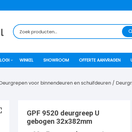
LOGI
WINKEL
SHOWROOM
OFFERTE AANVRAGEN
Deurgrepen voor binnendeuren en schuifdeuren
/
Deurg
itti
atori
GPF 9520 deurgreep U
ock
gebogen 32x382mm
o