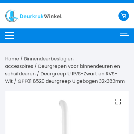
Ga
naar
inhoud
Home
/
Binnendeurbeslag en
accessoires
/
Deurgrepen voor binnendeuren en
schuifdeuren
/
Deurgreep U RVS-Zwart en RVS-
Wit
/ GPF01 8520 deurgreep U gebogen 32x382mm