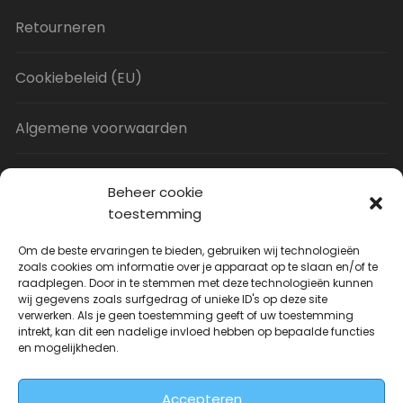
Retourneren
Cookiebeleid (EU)
Algemene voorwaarden
Privacy Policy
Beheer cookie
toestemming
Contact
Om de beste ervaringen te bieden, gebruiken wij technologieën
zoals cookies om informatie over je apparaat op te slaan en/of te
raadplegen. Door in te stemmen met deze technologieën kunnen
Uitverkoop
wij gegevens zoals surfgedrag of unieke ID's op deze site
verwerken. Als je geen toestemming geeft of uw toestemming
intrekt, kan dit een nadelige invloed hebben op bepaalde functies
JNF Deurklink gebogen 16mm
en mogelijkheden.
Oorspronkelijke
Huidige
| Per paar
€
31.73
€
14.99
incl. BTW
prijs
prijs
Accepteren