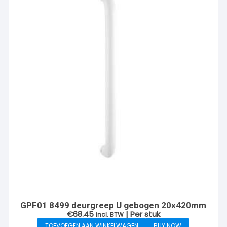
GPF01 8499 deurgreep U gebogen 20x420mm
€
68.45
| Per stuk
incl. BTW
TOEVOEGEN AAN WINKELWAGEN
BUY NOW