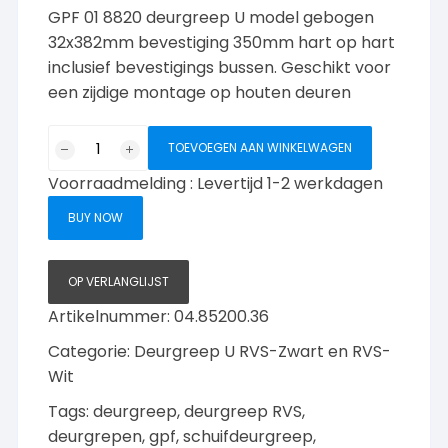
GPF 01 8820 deurgreep U model gebogen
32x382mm bevestiging 350mm hart op hart
inclusief bevestigings bussen. Geschikt voor
een zijdige montage op houten deuren
GPF01
TOEVOEGEN AAN WINKELWAGEN
8520
Voorraadmelding : Levertijd 1-2 werkdagen
deurgreep
U
BUY NOW
gebogen
32x382mm
aantal
OP VERLANGLIJST
Artikelnummer:
04.85200.36
Categorie:
Deurgreep U RVS-Zwart en RVS-
Wit
Tags:
deurgreep
,
deurgreep RVS
,
deurgrepen
,
gpf
,
schuifdeurgreep
,