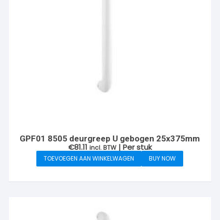
GPF01 8505 deurgreep U gebogen 25x375mm
€
81.11
| Per stuk
incl. BTW
TOEVOEGEN AAN WINKELWAGEN
BUY NOW