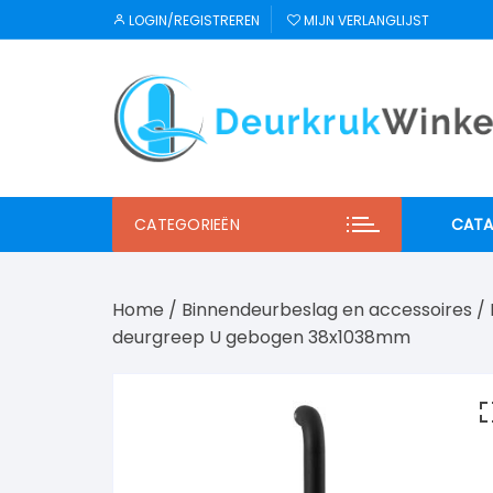
Ga
LOGIN/REGISTREREN
MIJN VERLANGLIJST
naar
inhoud
CATEGORIEËN
CATA
JNF
Home
/
Binnendeurbeslag en accessoires
/
Regu
deurgreep U gebogen 38x1038mm
Mi S
Winl
Hab