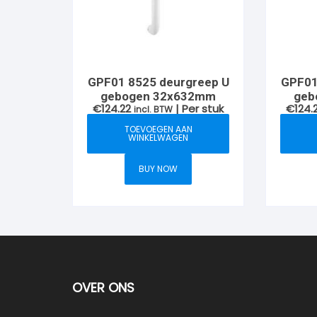
GPF01 8525 deurgreep U
GPF01
gebogen 32x632mm
geb
€
124.22
| Per stuk
€
124.
incl. BTW
TOEVOEGEN AAN
WINKELWAGEN
BUY NOW
OVER ONS