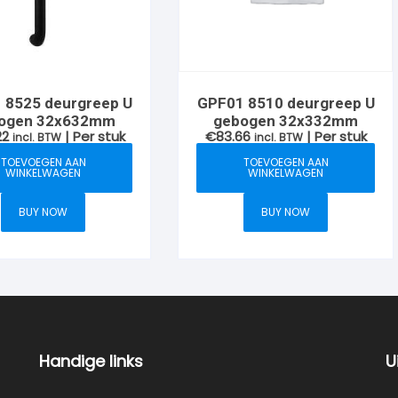
 8525 deurgreep U
GPF01 8510 deurgreep U
ogen 32x632mm
gebogen 32x332mm
22
| Per stuk
€
83.66
| Per stuk
incl. BTW
incl. BTW
TOEVOEGEN AAN
TOEVOEGEN AAN
WINKELWAGEN
WINKELWAGEN
BUY NOW
BUY NOW
Handige links
U