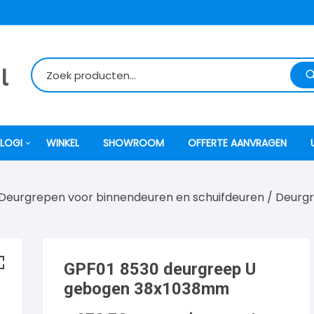
LOGI
WINKEL
SHOWROOM
OFFERTE AANVRAGEN
Deurgrepen voor binnendeuren en schuifdeuren
/
Deurgr
itti
atori
GPF01 8530 deurgreep U
ock
gebogen 38x1038mm
o