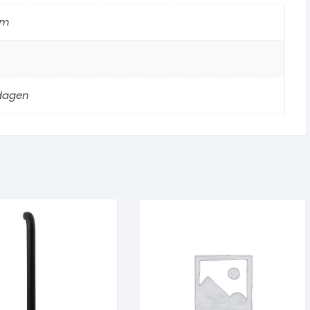
mm
kdagen