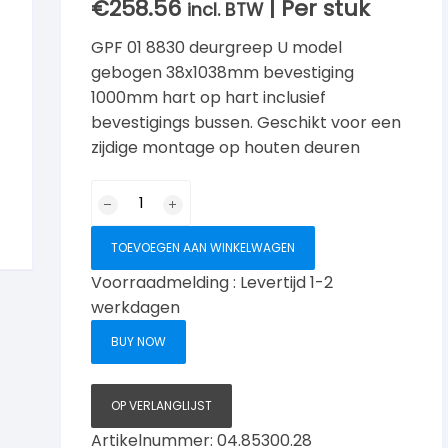
€
258.56
| Per stuk
incl. BTW
GPF 01 8830 deurgreep U model
gebogen 38x1038mm bevestiging
1000mm hart op hart inclusief
bevestigings bussen. Geschikt voor een
zijdige montage op houten deuren
GPF01
8530
deurgreep
TOEVOEGEN AAN WINKELWAGEN
U
Voorraadmelding : Levertijd 1-2
gebogen
werkdagen
38x1038mm
aantal
BUY NOW
OP VERLANGLIJST
Artikelnummer:
04.85300.28