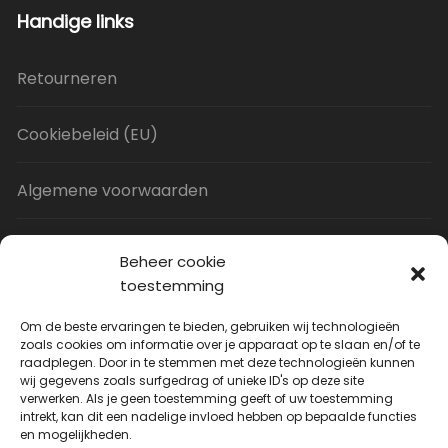
Handige links
Retourneren
Cookiebeleid (EU)
Algemene voorwaarden
Privacy Policy
Beheer cookie
toestemming
Contact
Om de beste ervaringen te bieden, gebruiken wij technologieën
zoals cookies om informatie over je apparaat op te slaan en/of te
raadplegen. Door in te stemmen met deze technologieën kunnen
Uitverkoop
wij gegevens zoals surfgedrag of unieke ID's op deze site
verwerken. Als je geen toestemming geeft of uw toestemming
intrekt, kan dit een nadelige invloed hebben op bepaalde functies
JNF Deurklink gebogen 16mm
en mogelijkheden.