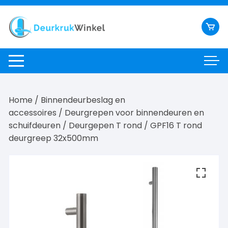
Ga
naar
inhoud
Home
/
Binnendeurbeslag en
accessoires
/
Deurgrepen voor binnendeuren en
schuifdeuren
/
Deurgepen T rond
/ GPF16 T rond
deurgreep 32x500mm