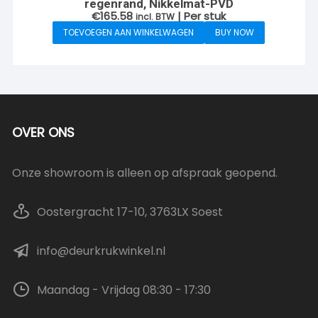
regenrand, Nikkelmat-PVD
€
165.58
| Per stuk
incl. BTW
TOEVOEGEN AAN WINKELWAGEN
BUY NOW
OVER ONS
Onze showroom is alleen op afspraak geopend.
Oostergracht 17-10, 3763LX Soest
info@deurkrukwinkel.nl
Maandag - Vrijdag 08:30 - 17:30