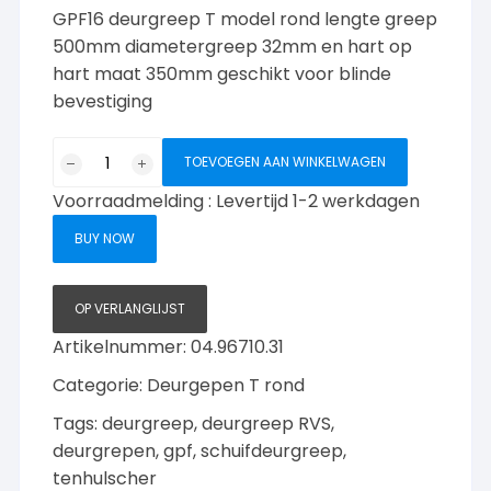
GPF16 deurgreep T model rond lengte greep
500mm diametergreep 32mm en hart op
hart maat 350mm geschikt voor blinde
bevestiging
GPF16
TOEVOEGEN AAN WINKELWAGEN
T
Voorraadmelding : Levertijd 1-2 werkdagen
rond
deurgreep
BUY NOW
32x500mm
aantal
OP VERLANGLIJST
Artikelnummer:
04.96710.31
Categorie:
Deurgepen T rond
Tags:
deurgreep
,
deurgreep RVS
,
deurgrepen
,
gpf
,
schuifdeurgreep
,
tenhulscher