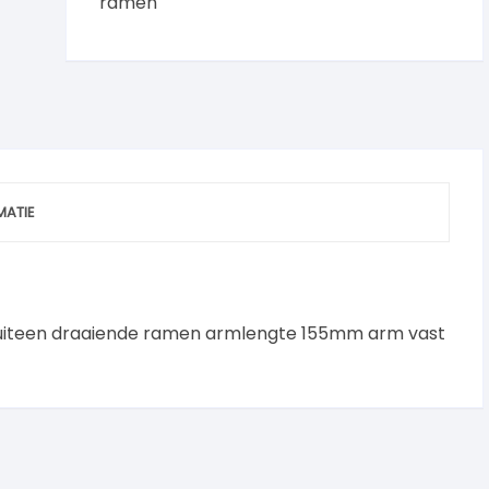
ramen
MATIE
buiteen draaiende ramen armlengte 155mm arm vast