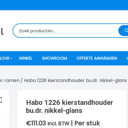
LOGI
WINKEL
SHOWROOM
OFFERTE AANVRAGEN
or ramen
/ Habo 1226 kierstandhouder bu.dr. nikkel-glans
itti
atori
Habo 1226 kierstandhouder
bu.dr. nikkel-glans
ock
€
111.03
| Per stuk
incl. BTW
o