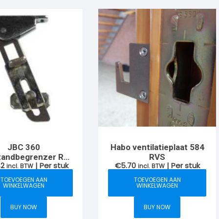
JBC 360
Habo ventilatieplaat 584
tandbegrenzer RH
RVS
42
| Per stuk
€
5.70
| Per stuk
egalvaniseerd
incl. BTW
incl. BTW
TOEVOEGEN AAN
TOEVOEGEN AAN
WINKELWAGEN
WINKELWAGEN
BUY NOW
BUY NOW