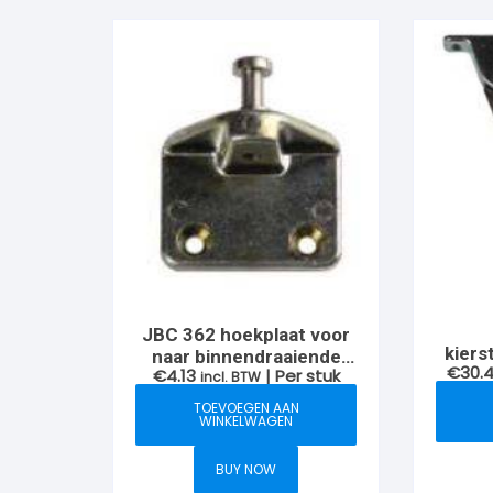
JBC 362 hoekplaat voor
kiers
naar binnendraaiende
€
30.
€
4.13
| Per stuk
g
ramen gegalvaniseerd
incl. BTW
TOEVOEGEN AAN
WINKELWAGEN
BUY NOW