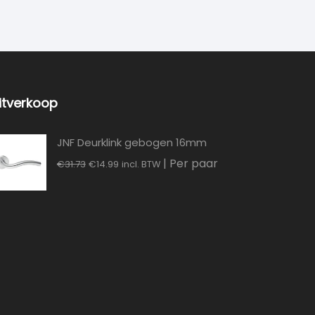
itverkoop
JNF Deurklink gebogen 16mm
Oorspronkelijke
Huidige
| Per paar
€
31.73
€
14.99
incl. BTW
prijs
prijs
was:
is:
€31.73.
€14.99.