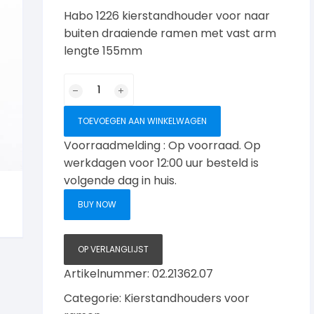
Habo 1226 kierstandhouder voor naar
buiten draaiende ramen met vast arm
lengte 155mm
Habo
1226
kierstandhouder
TOEVOEGEN AAN WINKELWAGEN
bu.dr.
Voorraadmelding : Op voorraad. Op
nikkel-
werkdagen voor 12:00 uur besteld is
glans
volgende dag in huis.
aantal
BUY NOW
OP VERLANGLIJST
Artikelnummer:
02.21362.07
Categorie:
Kierstandhouders voor