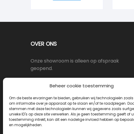
OVER ONS
Onze showroom is alleen op afspraak
geopend.
Oostergracht 17-10, 3763LX Soest
Beheer cookie toestemming
Om de beste ervaringen te bieden, gebruiken wij technologieën zoals
info@deurkrukwinkel.nl
om informatie over je apparaat op te slaan en/of te raadplegen. Door
stemmen met deze technologieën kunnen wij gegevens zoals surfge
unieke ID's op deze site verwerken. Als je geen toestemming geeft of 
Maandag - Vrijdag 08:30 - 17:30
toestemming intrekt, kan dit een nadelige invloed hebben op bepaal
en mogelijkheden.