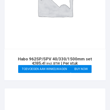
Habo 962SP/SPV 40/330/1500mm set
€
185.41
| Per stuk
incl. BTW
TOEVOEGEN AAN WINKELWAGEN
BUY NOW