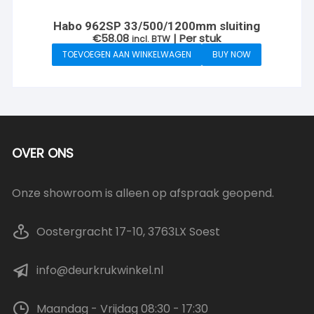
Habo 962SP 33/500/1200mm sluiting
€
58.08
| Per stuk
incl. BTW
TOEVOEGEN AAN WINKELWAGEN
BUY NOW
OVER ONS
Onze showroom is alleen op afspraak geopend.
Oostergracht 17-10, 3763LX Soest
info@deurkrukwinkel.nl
Maandag - Vrijdag 08:30 - 17:30