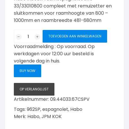
33/33010800 compleet met remuizetter en
sluitkommen voor raamhoogte van 800 –
1000mm en raambreedte 481-680mm
Habo
TOEVOEGEN AAN WINKELWAGEN
962SP/SPV
Voorraadmelding : Op voorraad. Op
33/330/1000mm
set
werkdagen voor 12:00 uur besteld is
RB
volgende dag in huis.
481-
BUY NOW
680mm
aantal
OP VERLANGLIJST
Artikelnummer:
09.44033.67CSPV
Tags:
962SP
,
espagnolet
,
Habo
Merk:
Habo
,
JPM KOK