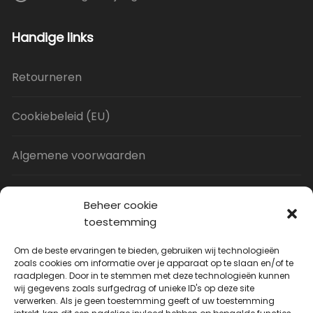
Handige links
Retourneren
Cookiebeleid (EU)
Algemene voorwaarden
Privacy Policy
Beheer cookie
toestemming
Contact
Om de beste ervaringen te bieden, gebruiken wij technologieën
zoals cookies om informatie over je apparaat op te slaan en/of te
raadplegen. Door in te stemmen met deze technologieën kunnen
Uitverkoop
wij gegevens zoals surfgedrag of unieke ID's op deze site
verwerken. Als je geen toestemming geeft of uw toestemming