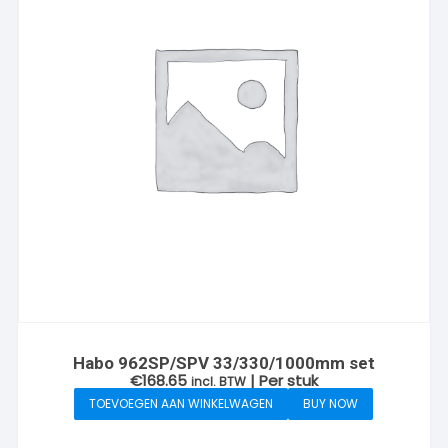
Habo 962SP/SPV 33/330/1000mm set
€
168.65
| Per stuk
incl. BTW
TOEVOEGEN AAN WINKELWAGEN
BUY NOW