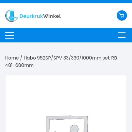
Ga
naar
inhoud
Home
/ Habo 962SP/SPV 33/330/1000mm set RB
481-680mm