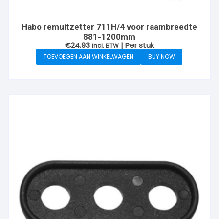
Habo remuitzetter 711H/4 voor raambreedte
881-1200mm
€
24.93
| Per stuk
incl. BTW
TOEVOEGEN AAN WINKELWAGEN
BUY NOW