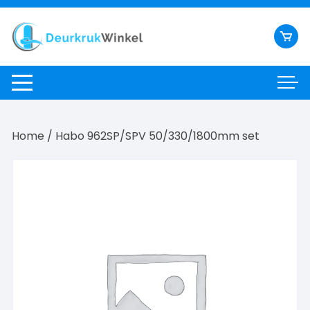
Ga
naar
inhoud
Home
/ Habo 962SP/SPV 50/330/1800mm set