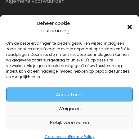
Algemene voorwaarden
Privacy Policy
Beheer cookie
toestemming
Contact
Om de beste ervaringen te bieden, gebruiken wij technologieën
zoals cookies om informatie over je apparaat op te slaan en/of te
raadplegen. Door in te stemmen met deze technologieën kunnen
Uitverkoop
wij gegevens zoals surfgedrag of unieke ID's op deze site
verwerken. Als je geen toestemming geeft of uw toestemming
intrekt, kan dit een nadelige invloed hebben op bepaalde functies
JNF Deurklink gebogen 16mm
en mogelijkheden.
Oorspronkelijke
Huidige
| Per paar
€
31.73
€
14.99
incl. BTW
prijs
prijs
Accepteren
was:
is:
€31.73.
€14.99.
Weigeren
Bekijk voorkeuren
Deurkrukwinkel.nl is onderdeel van
DeurbeslagGigant
Cookiebeleid
Privacy Policy