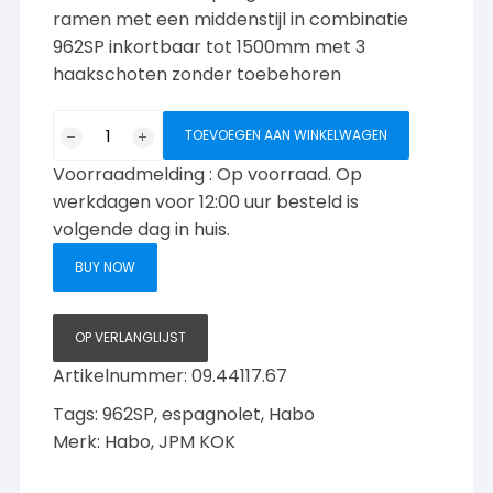
ramen met een middenstijl in combinatie
962SP inkortbaar tot 1500mm met 3
haakschoten zonder toebehoren
Habo
TOEVOEGEN AAN WINKELWAGEN
962SP/SPV
Voorraadmelding : Op voorraad. Op
50/330/1800mm
set
werkdagen voor 12:00 uur besteld is
aantal
volgende dag in huis.
BUY NOW
OP VERLANGLIJST
Artikelnummer:
09.44117.67
Tags:
962SP
,
espagnolet
,
Habo
Merk:
Habo
,
JPM KOK