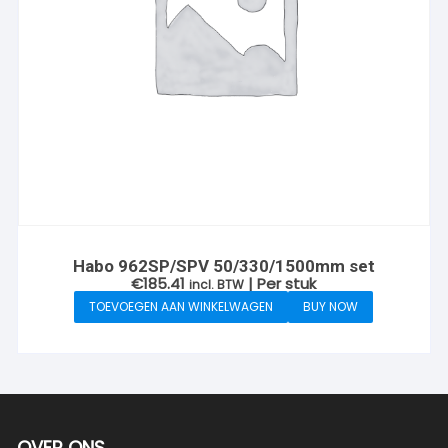
Habo 962SP/SPV 50/330/1500mm set
€
185.41
| Per stuk
incl. BTW
TOEVOEGEN AAN WINKELWAGEN
BUY NOW
OVER ONS