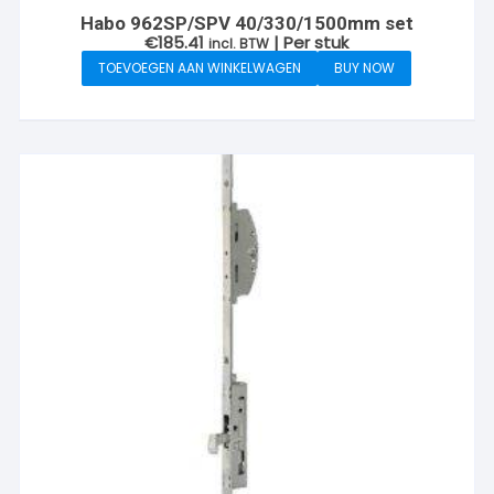
Habo 962SP/SPV 40/330/1500mm set
€
185.41
| Per stuk
incl. BTW
TOEVOEGEN AAN WINKELWAGEN
BUY NOW