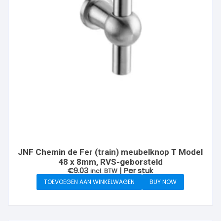
JNF Chemin de Fer (train) meubelknop T Model
48 x 8mm, RVS-geborsteld
€
9.03
| Per stuk
incl. BTW
TOEVOEGEN AAN WINKELWAGEN
BUY NOW