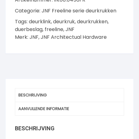
ronde
Categorie:
JNF Freeline serie deurkrukken
rozet,
RVS-
Tags:
deurklink
,
deurkruk
,
deurkrukken
,
geborsteld
duerbeslag
,
freeline
,
JNF
aantal
Merk:
JNF
,
JNF Architectual Hardware
BESCHRIJVING
AANVULLENDE INFORMATIE
BESCHRIJVING