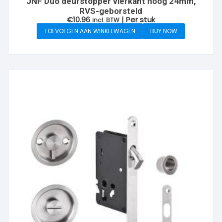
JNF Duo deurstopper vierkant hoog 24mm,
RVS-geborsteld
€
10.96
| Per stuk
incl. BTW
TOEVOEGEN AAN WINKELWAGEN
BUY NOW