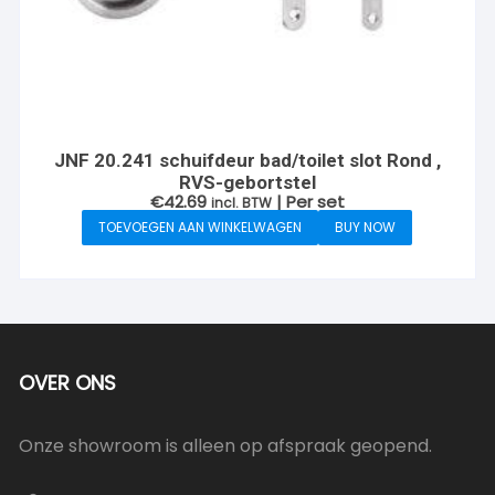
JNF 20.241 schuifdeur bad/toilet slot Rond ,
RVS-gebortstel
€
42.69
| Per set
incl. BTW
TOEVOEGEN AAN WINKELWAGEN
BUY NOW
OVER ONS
Onze showroom is alleen op afspraak geopend.