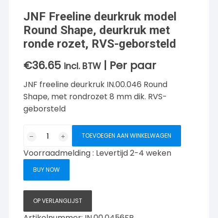
JNF Freeline deurkruk model
Round Shape, deurkruk met
ronde rozet, RVS-geborsteld
€
36.65
| Per paar
incl. BTW
JNF freeline deurkruk IN.00.046 Round
Shape, met rondrozet 8 mm dik. RVS-
geborsteld
JNF
TOEVOEGEN AAN WINKELWAGEN
Freeline
Voorraadmelding : Levertijd 2-4 weken
deurkruk
model
BUY NOW
Round
Shape,
deurkruk
OP VERLANGLIJST
met
Artikelnummer:
IN.00.0456FR