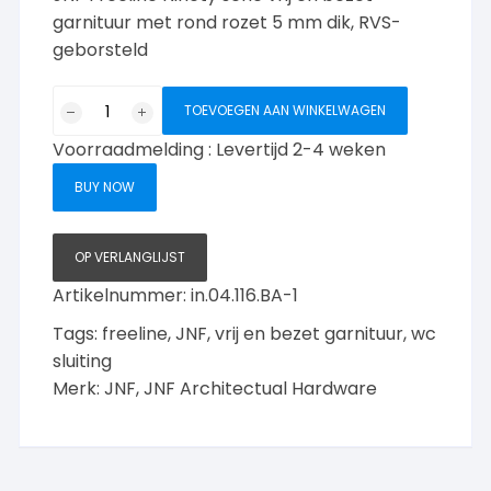
garnituur met rond rozet 5 mm dik, RVS-
geborsteld
JNF
TOEVOEGEN AAN WINKELWAGEN
Freeline
Voorraadmelding : Levertijd 2-4 weken
Ninety
serie
BUY NOW
vrij
en
bezet
OP VERLANGLIJST
garnituur
Artikelnummer:
in.04.116.BA-1
met
Tags:
freeline
,
JNF
,
vrij en bezet garnituur
,
wc
rond
rozet,
sluiting
RVS-
Merk:
JNF
,
JNF Architectual Hardware
geborsteld
aantal