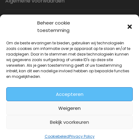
Algemene voorwaarden
Privacy Policy
Beheer cookie
toestemming
Contact
Om de beste ervaringen te bieden, gebruiken wij technologieën
zoals cookies om informatie over je apparaat op te slaan en/of te
raadplegen. Door in te stemmen met deze technologieën kunnen
Uitverkoop
wij gegevens zoals surfgedrag of unieke ID's op deze site
verwerken. Als je geen toestemming geeft of uw toestemming
intrekt, kan dit een nadelige invloed hebben op bepaalde functies
JNF Deurklink gebogen 16mm
en mogelijkheden.
Oorspronkelijke
Huidige
| Per paar
€
31.73
€
14.99
incl. BTW
prijs
prijs
Accepteren
was:
is:
€31.73.
€14.99.
Weigeren
Bekijk voorkeuren
Deurkrukwinkel.nl is onderdeel van
DeurbeslagGigant
Cookiebeleid
Privacy Policy