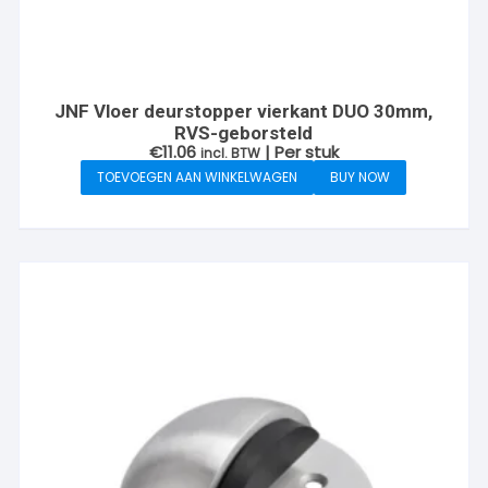
JNF Vloer deurstopper vierkant DUO 30mm,
RVS-geborsteld
€
11.06
| Per stuk
incl. BTW
TOEVOEGEN AAN WINKELWAGEN
BUY NOW