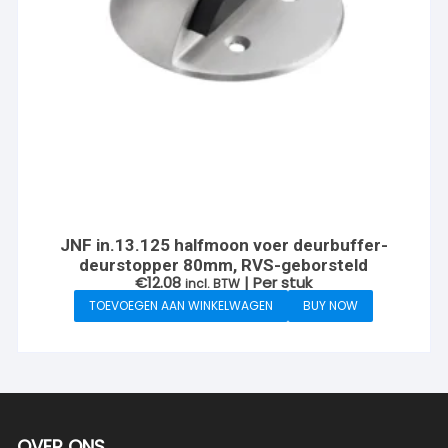
JNF in.13.125 halfmoon voer deurbuffer-
deurstopper 80mm, RVS-geborsteld
€
12.08
| Per stuk
incl. BTW
TOEVOEGEN AAN WINKELWAGEN
BUY NOW
OVER ONS