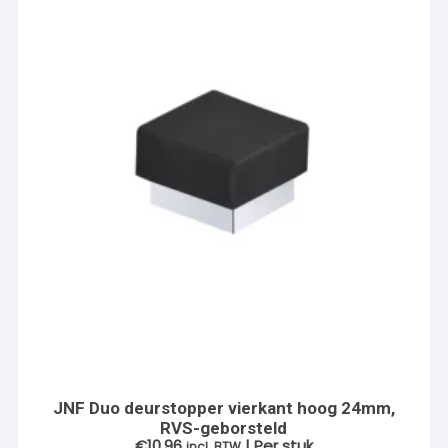
JNF Duo deurstopper vierkant hoog 24mm,
RVS-geborsteld
€
10.96
| Per stuk
incl. BTW