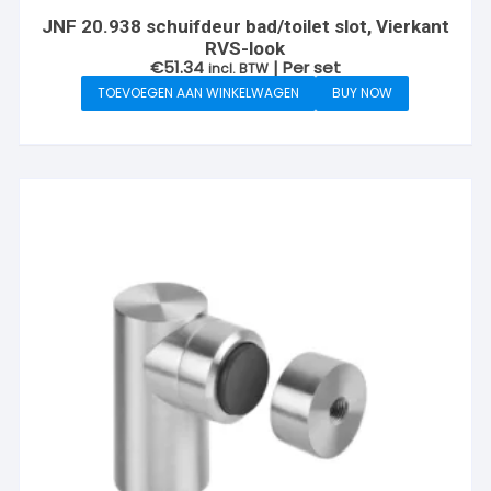
JNF 20.938 schuifdeur bad/toilet slot, Vierkant
RVS-look
€
51.34
| Per set
incl. BTW
TOEVOEGEN AAN WINKELWAGEN
BUY NOW