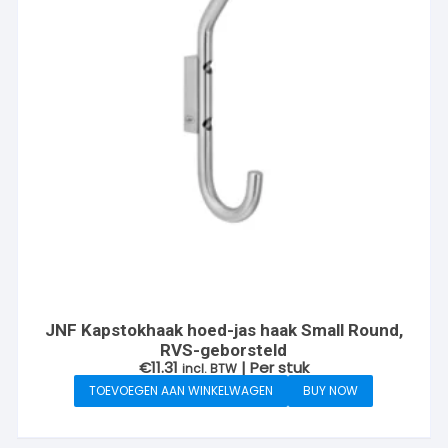
JNF Kapstokhaak hoed-jas haak Small Round,
RVS-geborsteld
€
11.31
| Per stuk
incl. BTW
TOEVOEGEN AAN WINKELWAGEN
BUY NOW