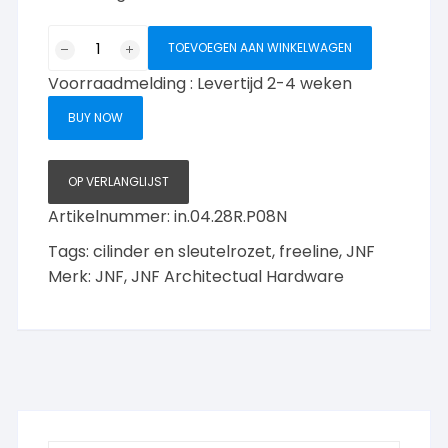
JNF
TOEVOEGEN AAN WINKELWAGEN
Freeline
Voorraadmelding : Levertijd 2-4 weken
sleutel
rozet
BUY NOW
rond,
RVS-
geborsteld
OP VERLANGLIJST
aantal
Artikelnummer:
in.04.28R.P08N
Tags:
cilinder en sleutelrozet
,
freeline
,
JNF
Merk:
JNF
,
JNF Architectual Hardware