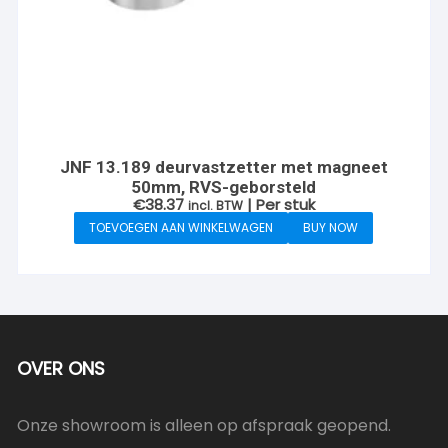
JNF 13.189 deurvastzetter met magneet
50mm, RVS-geborsteld
€
38.37
| Per stuk
incl. BTW
TOEVOEGEN AAN WINKELWAGEN
BUY NOW
OVER ONS
Onze showroom is alleen op afspraak geopend.