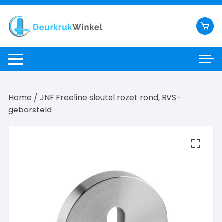
Ga
naar
inhoud
Home
/ JNF Freeline sleutel rozet rond, RVS-
geborsteld