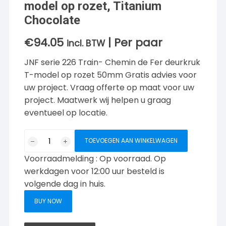
model op rozet, Titanium
Chocolate
€
94.05
| Per paar
incl. BTW
JNF serie 226 Train- Chemin de Fer deurkruk
T-model op rozet 50mm Gratis advies voor
uw project. Vraag offerte op maat voor uw
project. Maatwerk wij helpen u graag
eventueel op locatie.
JNF
TOEVOEGEN AAN WINKELWAGEN
Serie
Voorraadmelding : Op voorraad. Op
226
Train
werkdagen voor 12:00 uur besteld is
Deurkruk
volgende dag in huis.
T
BUY NOW
model
op