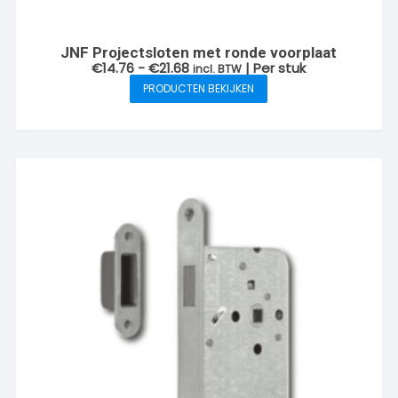
JNF Projectsloten met ronde voorplaat
Prijsklasse:
€
14.76
-
€
21.68
| Per stuk
incl. BTW
€14.76
PRODUCTEN BEKIJKEN
tot
€21.68