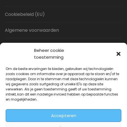
Cookiebeleid (EU)
Algemene voorwaarden
Privacy Policy
Beheer cookie
toestemming
Contact
Om de beste ervaringen te bieden, gebruiken wij technologieën
zoals cookies om informatie over je apparaat op te slaan en/of te
raadplegen. Door in te stemmen met deze technologieën kunnen
Uitverkoop
wij gegevens zoals surfgedrag of unieke ID's op deze site
verwerken. Als je geen toestemming geeft of uw toestemming
intrekt, kan dit een nadelige invloed hebben op bepaalde functies
JNF Deurklink gebogen 16mm
en mogelijkheden.
Oorspronkelijke
Huidige
| Per paar
€
31.73
€
14.99
incl. BTW
prijs
prijs
Accepteren
was:
is:
€31.73.
€14.99.