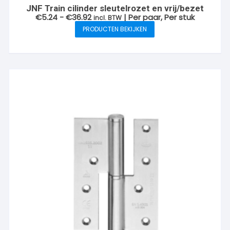
JNF Train cilinder sleutelrozet en vrij/bezet
Prijsklasse:
€
5.24
-
€
36.92
| Per paar, Per stuk
incl. BTW
€5.24
PRODUCTEN BEKIJKEN
tot
€36.92