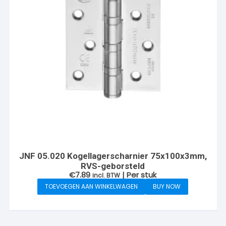
JNF 05.020 Kogellagerscharnier 75x100x3mm,
RVS-geborsteld
€
7.89
| Per stuk
incl. BTW
TOEVOEGEN AAN WINKELWAGEN
BUY NOW