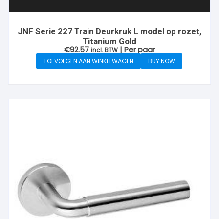
JNF Serie 227 Train Deurkruk L model op rozet,
Titanium Gold
€
92.57
| Per paar
incl. BTW
TOEVOEGEN AAN WINKELWAGEN
BUY NOW