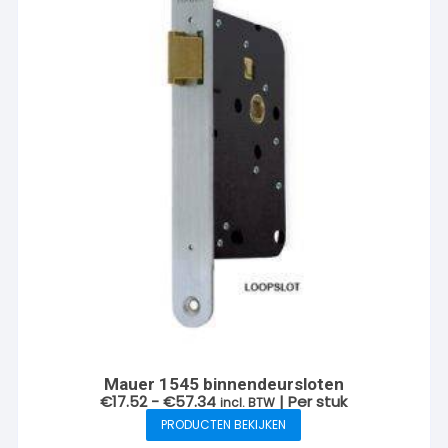
Mauer 1545 binnendeursloten
Prijsklasse:
€
17.52
-
€
57.34
| Per stuk
incl. BTW
€17.52
PRODUCTEN BEKIJKEN
tot
€57.34