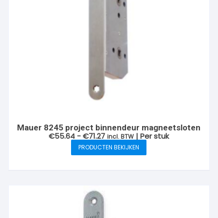
Mauer 8245 project binnendeur magneetsloten
Prijsklasse:
€
55.64
-
€
71.27
| Per stuk
incl. BTW
€55.64
PRODUCTEN BEKIJKEN
tot
€71.27