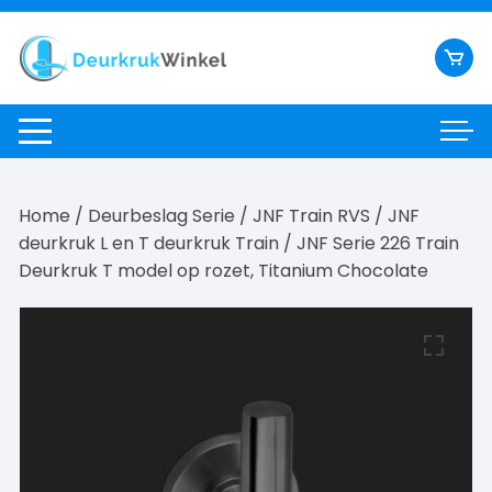
Ga
naar
inhoud
Home
/
Deurbeslag Serie
/
JNF Train RVS
/
JNF
deurkruk L en T deurkruk Train
/ JNF Serie 226 Train
Deurkruk T model op rozet, Titanium Chocolate