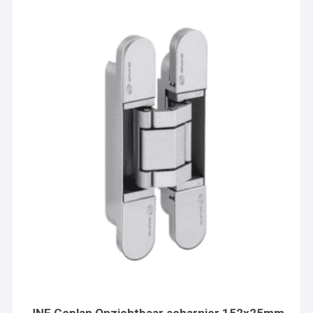
JNF Coplan Onzichtbaar scharnier 152x25mm