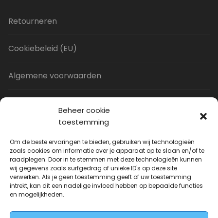
Retourneren
Cookiebeleid (EU)
Algemene voorwaarden
Privacy Policy
Beheer cookie
toestemming
Contact
Om de beste ervaringen te bieden, gebruiken wij technologieën
zoals cookies om informatie over je apparaat op te slaan en/of te
raadplegen. Door in te stemmen met deze technologieën kunnen
Uitverkoop
wij gegevens zoals surfgedrag of unieke ID's op deze site
verwerken. Als je geen toestemming geeft of uw toestemming
intrekt, kan dit een nadelige invloed hebben op bepaalde functies
JNF Deurklink gebogen 16mm
en mogelijkheden.
Oorspronkelijke
Huidige
| Per paar
€
31.73
€
14.99
incl. BTW
prijs
prijs