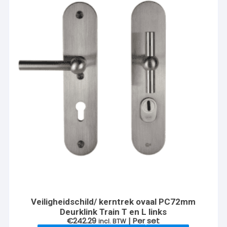
Veiligheidschild/ kerntrek ovaal PC72mm
Deurklink Train T en L links
€
242.29
| Per set
incl. BTW