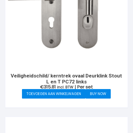
Veiligheidschild/ kerntrek ovaal Deurklink Stout
L en T PC72 links
€
315.81
| Per set
incl. BTW
TOEVOEGEN AAN WINKELWAGEN
BUY NOW