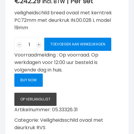
€
242.29
| Per set
incl. BTW
veiligheidschild breed ovaal met kerntrek
PC72mm met deurkruk IN.00.028 L model
19mm
Veiligheidschild/
TOEVOEGEN AAN WINKELWAGEN
kerntrek
Voorraadmelding : Op voorraad. Op
ovaal
PC72mm
werkdagen voor 12:00 uur besteld is
Deurklink
volgende dag in huis.
028
BUY NOW
L
19mm
aantal
OP VERLANGLIJST
Artikelnummer:
05.33326.31
Categorie:
Veiligheidsschild ovaal met
deurkruk RVS