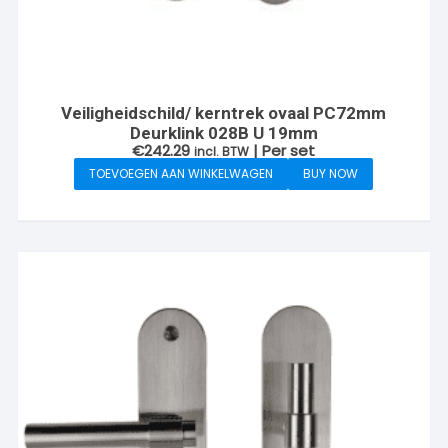
Veiligheidschild/ kerntrek ovaal PC72mm
Deurklink 028B U 19mm
€
242.29
| Per set
incl. BTW
TOEVOEGEN AAN WINKELWAGEN
BUY NOW