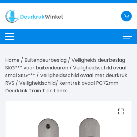
Ga
naar
inhoud
Home
/
Buitendeurbeslag
/
Veiligheids deurbeslag
SKG*** voor buitendeuren
/
Veiligheidsschild ovaal
smal SKG***
/
Veiligheidsschild ovaal met deurkruk
RVS
/ Veiligheidschild/ kerntrek ovaal PC72mm
Deurklink Train T en L links