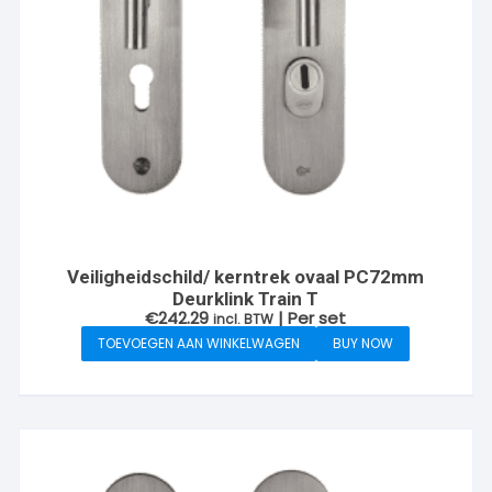
Veiligheidschild/ kerntrek ovaal PC72mm
Deurklink Train T
€
242.29
| Per set
incl. BTW
TOEVOEGEN AAN WINKELWAGEN
BUY NOW