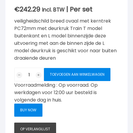
€
242.29
| Per set
incl. BTW
veiligheidschild breed ovaal met kerntrek
PC72mm met deurkruk Train T model
buitenkant en L model binnenzijde deze
uitvoering met aan de binnen zijde de L
model deurkruk is geschikt voor naar buiten
draaiende deuren
Veiligheidschild/
TOEVOEGEN AAN WINKELWAGEN
kerntrek
Voorraadmelding : Op voorraad. Op
ovaal
PC72mm
werkdagen voor 12:00 uur besteld is
Deurklink
volgende dag in huis.
Train
BUY NOW
T
en
L
OP VERLANGLIJST