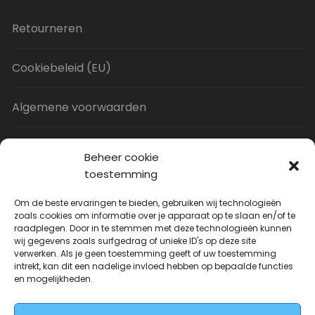
Retourneren
Cookiebeleid (EU)
Algemene voorwaarden
Privacy Policy
Beheer cookie
toestemming
Contact
Om de beste ervaringen te bieden, gebruiken wij technologieën
zoals cookies om informatie over je apparaat op te slaan en/of te
raadplegen. Door in te stemmen met deze technologieën kunnen
Uitverkoop
wij gegevens zoals surfgedrag of unieke ID's op deze site
verwerken. Als je geen toestemming geeft of uw toestemming
intrekt, kan dit een nadelige invloed hebben op bepaalde functies
JNF Deurklink gebogen 16mm
en mogelijkheden.
Oorspronkelijke
Huidige
| Per paar
€
31.73
€
14.99
incl. BTW
prijs
prijs