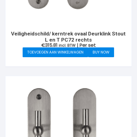
Veiligheidschild/ kerntrek ovaal Deurklink Stout
L en T PC72 rechts
€
315.81
| Per set
incl. BTW
TOEVOEGEN AAN WINKELWAGEN
BUY NOW