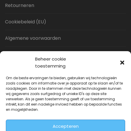
Retourneren
Cookiebeleid (EU)
Algemene voorwaarden
Privacy Policy
Beheer cookie
toestemming
Contact
Om de beste ervaringen te bieden, gebruiken wij technologieën
zoals cookies om informatie over je apparaat op te slaan en/of te
raadplegen. Door in te stemmen met deze technologieën kunnen
Uitverkoop
wij gegevens zoals surfgedrag of unieke ID's op deze site
verwerken. Als je geen toestemming geeft of uw toestemming
intrekt, kan dit een nadelige invloed hebben op bepaalde functies
JNF Deurklink gebogen 16mm
en mogelijkheden.
Oorspronkelijke
Huidige
| Per paar
€
31.73
€
14.99
incl. BTW
prijs
prijs
Accepteren
was:
is: