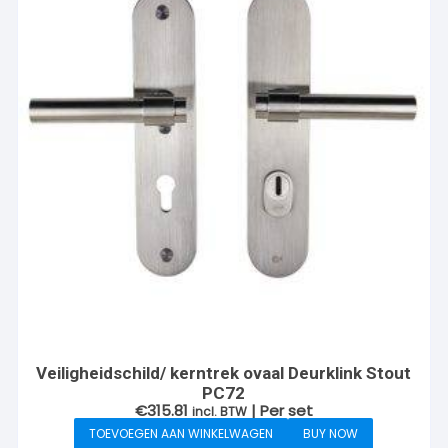
Veiligheidschild/ kerntrek ovaal Deurklink Stout
PC72
€
315.81
| Per set
incl. BTW
TOEVOEGEN AAN WINKELWAGEN
BUY NOW