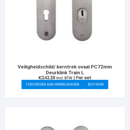
Veiligheidschild/ kerntrek ovaal PC72mm
Deurklink Train L
€
242.29
| Per set
incl. BTW
TOEVOEGEN AAN WINKELWAGEN
BUY NOW