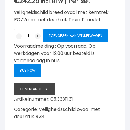
€
242.29
| Per set
incl. BTW
veiligheidschild breed ovaal met kerntrek
PC72mm met deurkruk Train T model
Veiligheidschild/
TOEVOEGEN AAN WINKELWAGEN
kerntrek
Voorraadmelding : Op voorraad. Op
ovaal
PC72mm
werkdagen voor 12:00 uur besteld is
Deurklink
volgende dag in huis.
Train
BUY NOW
T
aantal
OP VERLANGLIJST
Artikelnummer:
05.33311.31
Categorie:
Veiligheidsschild ovaal met
deurkruk RVS