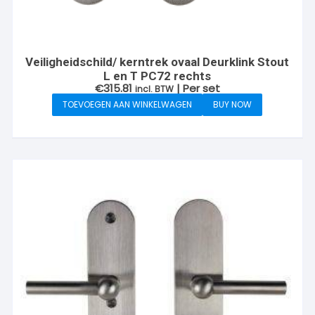
Veiligheidschild/ kerntrek ovaal Deurklink Stout
L en T PC72 rechts
€
315.81
| Per set
incl. BTW
TOEVOEGEN AAN WINKELWAGEN
BUY NOW