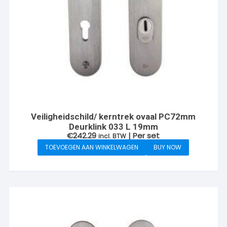
Veiligheidschild/ kerntrek ovaal PC72mm
Deurklink 033 L 19mm
€
242.29
| Per set
incl. BTW
TOEVOEGEN AAN WINKELWAGEN
BUY NOW