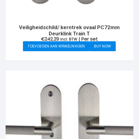
Veiligheidschild/ kerntrek ovaal PC72mm
Deurklink Train T
€
242.29
| Per set
incl. BTW
TOEVOEGEN AAN WINKELWAGEN
BUY NOW