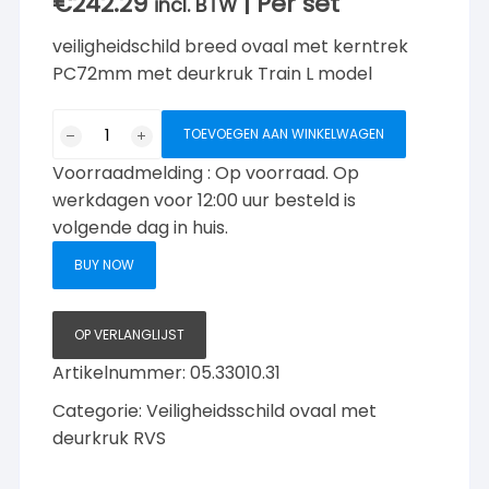
€
242.29
| Per set
incl. BTW
veiligheidschild breed ovaal met kerntrek
PC72mm met deurkruk Train L model
Veiligheidschild/
TOEVOEGEN AAN WINKELWAGEN
kerntrek
Voorraadmelding : Op voorraad. Op
ovaal
PC72mm
werkdagen voor 12:00 uur besteld is
Deurklink
volgende dag in huis.
Train
BUY NOW
L
aantal
OP VERLANGLIJST
Artikelnummer:
05.33010.31
Categorie:
Veiligheidsschild ovaal met
deurkruk RVS