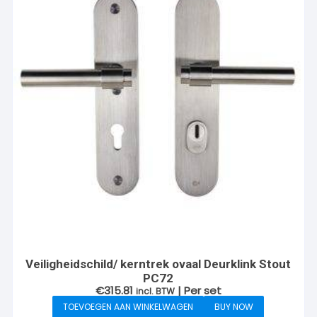
Veiligheidschild/ kerntrek ovaal Deurklink Stout
PC72
€
315.81
| Per set
incl. BTW
TOEVOEGEN AAN WINKELWAGEN
BUY NOW