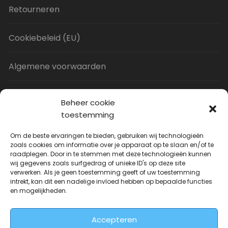
Retourneren
Cookiebeleid (EU)
Algemene voorwaarden
Privacy Policy
Beheer cookie
toestemming
Contact
Om de beste ervaringen te bieden, gebruiken wij technologieën
zoals cookies om informatie over je apparaat op te slaan en/of te
raadplegen. Door in te stemmen met deze technologieën kunnen
Uitverkoop
wij gegevens zoals surfgedrag of unieke ID's op deze site
verwerken. Als je geen toestemming geeft of uw toestemming
intrekt, kan dit een nadelige invloed hebben op bepaalde functies
JNF Deurklink gebogen 16mm
en mogelijkheden.
Oorspronkelijke
Huidige
| Per paar
€
31.73
€
14.99
incl. BTW
prijs
prijs
Accepteren
was:
is: