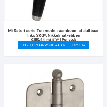
Mi Satori serie Ton model raamboom afsluitbaar
links SKG*, Nikkelmat-ebben
€
190.44
| Per stuk
incl. BTW
TOEVOEGEN AAN WINKELWAGEN
BUY NOW