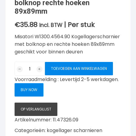
bolknop rechte hoeken
89x89mm
€
35.88
| Per stuk
incl. BTW
Misatori W1300.4564.90 Kogellagerscharnier
met bolknop en rechte hoeken 89x89mm
geschikt voor binnen deuren
Mi
TOEVOEGEN AAN WINKELWAGEN
Satori
Voorraadmelding : Levertijd 2-5 werkdagen.
Kogellagerscharnier
bolknop
BUY NOW
rechte
hoeken
89x89mm
OP VERLANGLIJST
aantal
Artikelnummer:
11.47326.09
Categorieën:
kogellager scharnieren