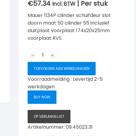
€
57.34
| Per stuk
incl. BTW
Mauer 1134P cilinder schuifdeur slot
doorn maat 50 cilinder 55 inclusief
sluitplaat voorplaat 174x20x25mm
voorplaat RVS
Mauer
1134P
cilinderschuifslot
TOEVOEGEN AAN WINKELWAGEN
haak
Voorraadmelding : Levertijd 2-5
en
werkdagen.
sluitplaat
RVS
BUY NOW
voorplaat
aantal
OP VERLANGLIJST
Artikelnummer:
09.45023.31