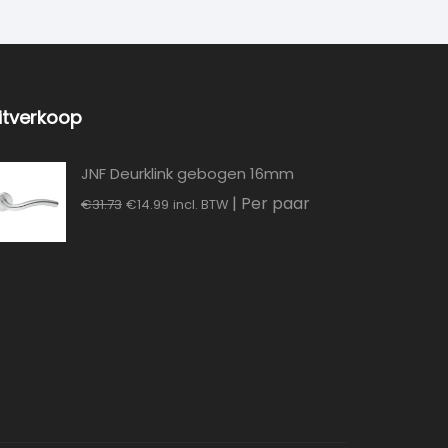
itverkoop
JNF Deurklink gebogen 16mm
Oorspronkelijke
Huidige
| Per paar
€
31.73
€
14.99
incl. BTW
prijs
prijs
was:
is:
€31.73.
€14.99.