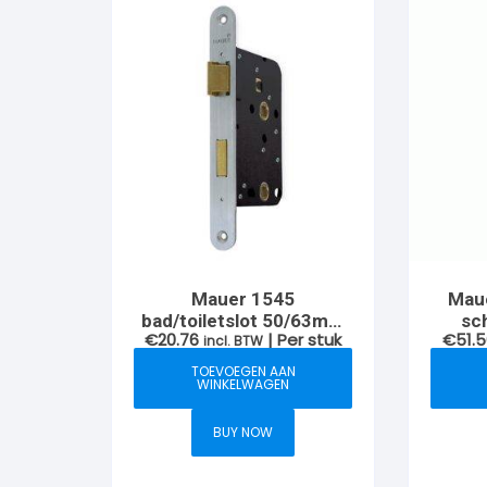
Mauer 1545
Maue
bad/toiletslot 50/63mm
sc
€
20.76
| Per stuk
€
51.
RVS voorplaat
incl. BTW
sl
TOEVOEGEN AAN
WINKELWAGEN
BUY NOW