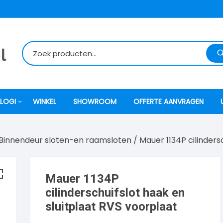
LOGI
WINKEL
SHOWROOM
OFFERTE AANVRAGEN
Binnendeur sloten-en raamsloten
/ Mauer 1134P cilinders
itti
atori
Mauer 1134P
cilinderschuifslot haak en
ock
sluitplaat RVS voorplaat
o