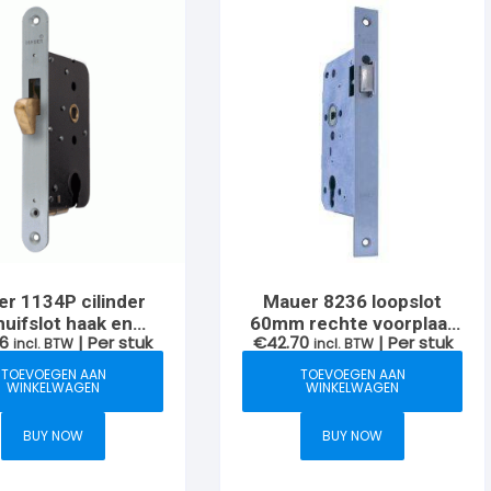
r 1134P cilinder
Mauer 8236 loopslot
huifslot haak en
60mm rechte voorplaat
56
| Per stuk
€
42.70
| Per stuk
uitplaat gelakte
incl. BTW
incl. BTW
DIN LH
voorplaat
TOEVOEGEN AAN
TOEVOEGEN AAN
WINKELWAGEN
WINKELWAGEN
BUY NOW
BUY NOW