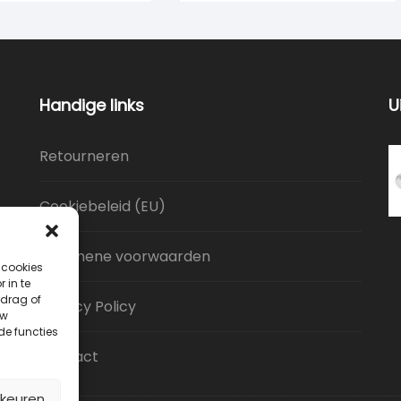
Handige links
U
Retourneren
Cookiebeleid (EU)
Algemene voorwaarden
 cookies
 in te
drag of
Privacy Policy
uw
de functies
Contact
rkeuren