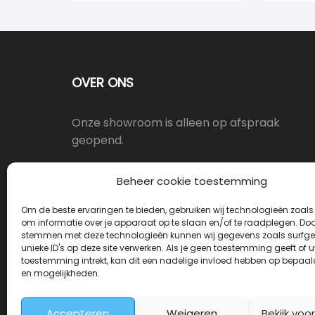
OVER ONS
Onze showroom is alleen op afspraak
geopend.
Oostergracht 17-10, 3763LX Soest
Beheer cookie toestemming
Om de beste ervaringen te bieden, gebruiken wij technologieën zoals
info@deurkrukwinkel.nl
om informatie over je apparaat op te slaan en/of te raadplegen. Door
stemmen met deze technologieën kunnen wij gegevens zoals surfge
unieke ID's op deze site verwerken. Als je geen toestemming geeft of 
Maandag - Vrijdag 08:30 - 17:30
toestemming intrekt, kan dit een nadelige invloed hebben op bepaal
en mogelijkheden.
Accepteren
Weigeren
Bekijk voo