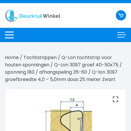
Ga
naar
inhoud
Home
/
Tochtstrippen
/
Q-Lon tochtstrip voor
houten sponningen
/
Q-Lon 3097 groef 40-50x75 /
sponning 180 / afhangspeling 35-60
/ Q-lon 3097
groefbreedte 4,0 – 5,0mm doos 25 meter Zwart