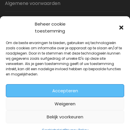
Algemene voorwaarden
Privacy Policy
Beheer cookie
toestemming
Contact
Om de beste ervaringen te bieden, gebruiken wij technologieën
zoals cookies om informatie over je apparaat op te slaan en/of te
raadplegen. Door in te stemmen met deze technologieën kunnen
Uitverkoop
wij gegevens zoals surfgedrag of unieke ID's op deze site
verwerken. Als je geen toestemming geeft of uw toestemming
intrekt, kan dit een nadelige invloed hebben op bepaalde functies
JNF Deurklink gebogen 16mm
en mogelijkheden.
Oorspronkelijke
Huidige
| Per paar
€
31.73
€
14.99
incl. BTW
prijs
prijs
Accepteren
was:
is:
€31.73.
€14.99.
Weigeren
Bekijk voorkeuren
Deurkrukwinkel.nl is onderdeel van
DeurbeslagGigant