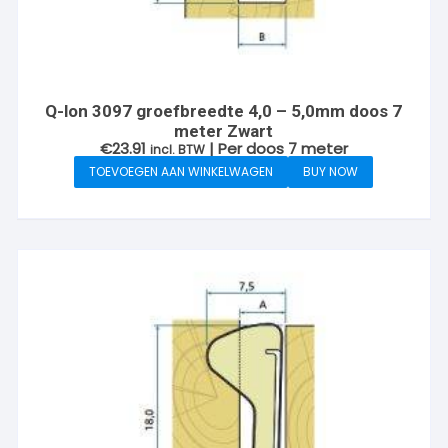
Q-lon 3097 groefbreedte 4,0 – 5,0mm doos 7
meter Zwart
€
23.91
| Per doos 7 meter
incl. BTW
TOEVOEGEN AAN WINKELWAGEN
BUY NOW