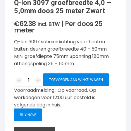
Q-lon 3097 groefbreedte 4,0 –
5,0mm doos 25 meter Zwart
€
62.38
| Per doos 25
incl. BTW
meter
Q-lon 3097 schuimdichting voor houten
buiten deuren groefbreedte 40 – 50mm
MIN. groefdiepte 75mm Sponning 180mm
afhangspeling 35 – 60mm.
Q-
TOEVOEGEN AAN WINKELWAGEN
lon
Voorraadmelding : Op voorraad. Op
3097
groefbreedte
werkdagen voor 12:00 uur besteld is
4,0
volgende dag in huis.
-
BUY NOW
5,0mm
doos