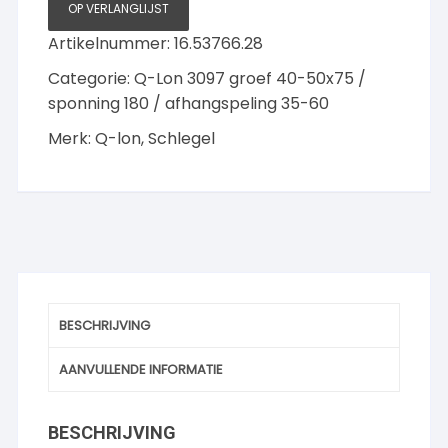
25
OP VERLANGLIJST
meter
Artikelnummer:
16.53766.28
Zwart
aantal
Categorie:
Q-Lon 3097 groef 40-50x75 /
sponning 180 / afhangspeling 35-60
Merk:
Q-lon
,
Schlegel
BESCHRIJVING
AANVULLENDE INFORMATIE
BESCHRIJVING