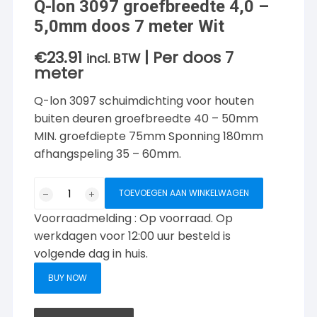
Q-lon 3097 groefbreedte 4,0 –
5,0mm doos 7 meter Wit
€
23.91
| Per doos 7
incl. BTW
meter
Q-lon 3097 schuimdichting voor houten
buiten deuren groefbreedte 40 – 50mm
MIN. groefdiepte 75mm Sponning 180mm
afhangspeling 35 – 60mm.
Q-
TOEVOEGEN AAN WINKELWAGEN
lon
Voorraadmelding : Op voorraad. Op
3097
groefbreedte
werkdagen voor 12:00 uur besteld is
4,0
volgende dag in huis.
-
BUY NOW
5,0mm
doos