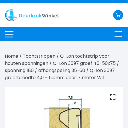
Ga
naar
inhoud
Home
/
Tochtstrippen
/
Q-Lon tochtstrip voor
houten sponningen
/
Q-Lon 3097 groef 40-50x75 /
sponning 180 / afhangspeling 35-60
/ Q-lon 3097
groefbreedte 4,0 – 5,0mm doos 7 meter Wit