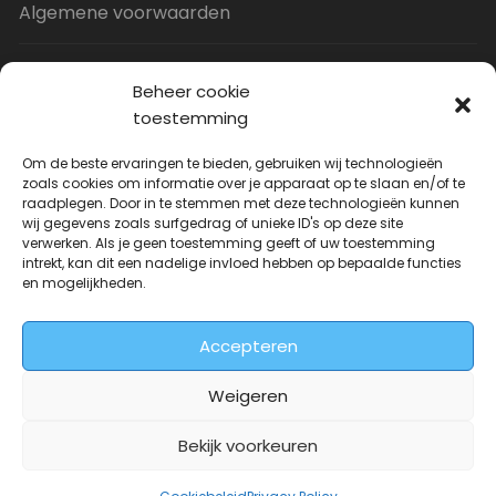
Algemene voorwaarden
Privacy Policy
Beheer cookie
toestemming
Contact
Om de beste ervaringen te bieden, gebruiken wij technologieën
zoals cookies om informatie over je apparaat op te slaan en/of te
raadplegen. Door in te stemmen met deze technologieën kunnen
Uitverkoop
wij gegevens zoals surfgedrag of unieke ID's op deze site
verwerken. Als je geen toestemming geeft of uw toestemming
intrekt, kan dit een nadelige invloed hebben op bepaalde functies
JNF Deurklink gebogen 16mm
en mogelijkheden.
Oorspronkelijke
Huidige
| Per paar
€
31.73
€
14.99
incl. BTW
prijs
prijs
Accepteren
was:
is:
€31.73.
€14.99.
Weigeren
Bekijk voorkeuren
Deurkrukwinkel.nl is onderdeel van
DeurbeslagGigant