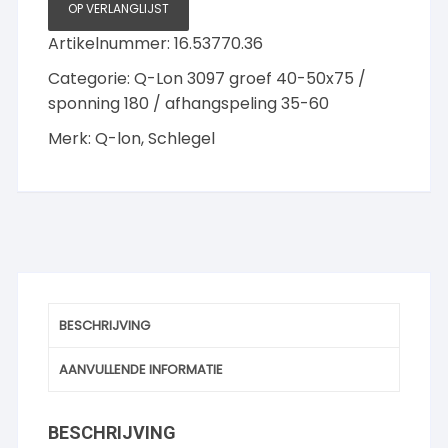
7
OP VERLANGLIJST
meter
Artikelnummer:
16.53770.36
Wit
aantal
Categorie:
Q-Lon 3097 groef 40-50x75 /
sponning 180 / afhangspeling 35-60
Merk:
Q-lon
,
Schlegel
BESCHRIJVING
AANVULLENDE INFORMATIE
BESCHRIJVING