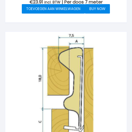
€
23.91
| Per doos 7 meter
incl. BTW
TOEVOEGEN AAN WINKELWAGEN
BUY NOW