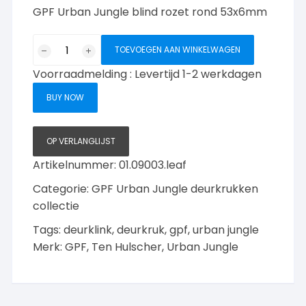
GPF Urban Jungle blind rozet rond 53x6mm
Urban
TOEVOEGEN AAN WINKELWAGEN
Jungle
Voorraadmelding : Levertijd 1-2 werkdagen
blind
rozet
BUY NOW
rond
RVS-
Leaf
OP VERLANGLIJST
aantal
Artikelnummer:
01.09003.leaf
Categorie:
GPF Urban Jungle deurkrukken
collectie
Tags:
deurklink
,
deurkruk
,
gpf
,
urban jungle
Merk:
GPF
,
Ten Hulscher
,
Urban Jungle