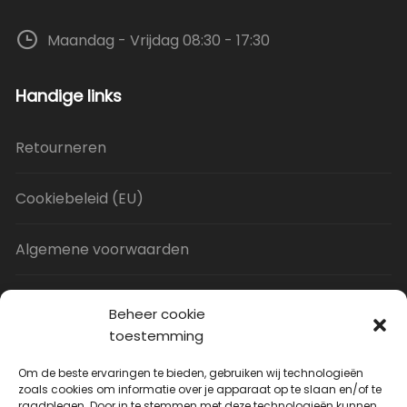
Maandag - Vrijdag 08:30 - 17:30
Handige links
Retourneren
Cookiebeleid (EU)
Algemene voorwaarden
Privacy Policy
Beheer cookie
toestemming
Contact
Om de beste ervaringen te bieden, gebruiken wij technologieën
zoals cookies om informatie over je apparaat op te slaan en/of te
raadplegen. Door in te stemmen met deze technologieën kunnen