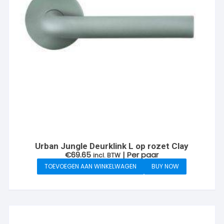
Urban Jungle Deurklink L op rozet Clay
€
69.65
| Per paar
incl. BTW
TOEVOEGEN AAN WINKELWAGEN
BUY NOW